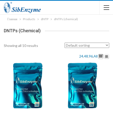
Главная
Products
dNTP
dNTPs (chemical)
DNTPs (chemical)
Showing all 10 results
24
,
48
,
96
,
All