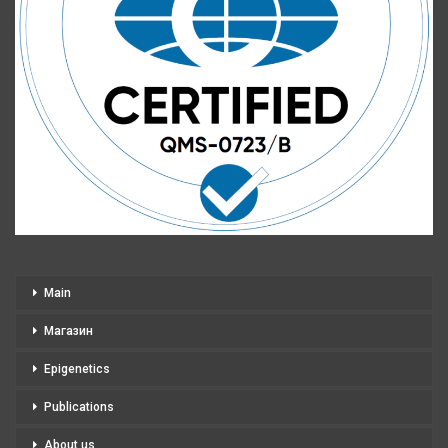
Main
Магазин
Epigenetics
Publications
About us