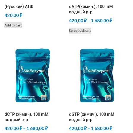
(Русский) АТФ
dATP(химич.), 100 mM
водный р-р
420,00
₽
Price
420,00
₽
–
1 680,00
₽
Add to cart
range:
This
Select options
420,00 ₽
product
through
has
multiple
1
variants.
680,00 ₽
The
options
may
be
chosen
on
the
product
dCTP (химич), 100 mM
dGTP (химич.), 100 mM
page
водный р-р
водный р-р
Price
Price
420,00
₽
–
1 680,00
₽
420,00
₽
–
1 680,00
₽