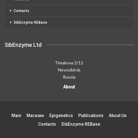
Contacts
SibEnzyme REBase
SibEnzyme Ltd
Timakova 2/12
Novosibirsk
Russia
About
Main
Магазин
Epigenetics
Publications
About Us
Contacts
SibEnzyme REBase