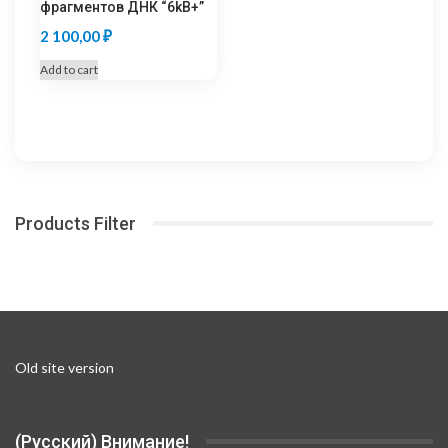
фрагментов ДНК “6kB+”
page
2 100,00
₽
Add to cart
Products Filter
Old site version
(Русский) Внимание!