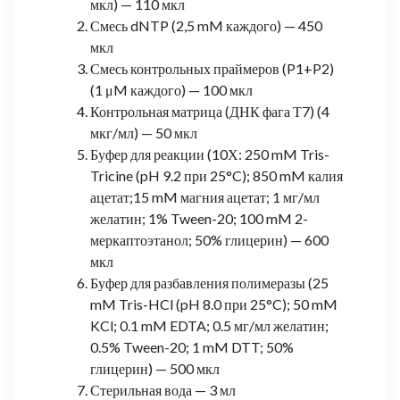
мкл) — 110 мкл
Смесь dNTP (2,5 mM каждого) — 450
мкл
Смесь контрольных праймеров (P1+P2)
(1 μM каждого) — 100 мкл
Контрольная матрица (ДНК фага Т7) (4
мкг/мл) — 50 мкл
Буфер для реакции (10Х: 250 mM Tris-
Tricine (pH 9.2 при 25°C); 850 mM калия
ацетат;15 mM магния ацетат; 1 мг/мл
желатин; 1% Tween-20; 100 mM 2-
меркаптоэтанол; 50% глицерин) — 600
мкл
Буфер для разбавления полимеразы (25
mM Tris-HCl (pH 8.0 при 25°C); 50 mM
KCl; 0.1 mM EDTA; 0.5 мг/мл желатин;
0.5% Tween-20; 1 mM DTT; 50%
глицерин) — 500 мкл
Стерильная вода — 3 мл