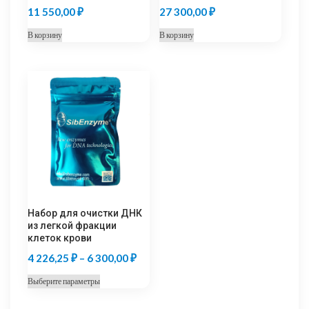
11 550,00
₽
27 300,00
₽
В корзину
В корзину
Набор для очистки ДНК
из легкой фракции
клеток крови
Диапазон
4 226,25
₽
–
6 300,00
₽
цен:
Этот
Выберите параметры
4
товар