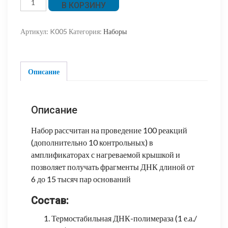
В КОРЗИНУ
товара
Набор
Артикул:
K005
Категория:
Наборы
для
амплификации
длинных
фрагментов
Описание
ДНК
"6kB+"
Описание
Набор рассчитан на проведение 100 реакций
(дополнительно 10 контрольных) в
амплификаторах с нагреваемой крышкой и
позволяет получать фрагменты ДНК длиной от
6 до 15 тысяч пар оснований
Состав:
Термостабильная ДНК-полимераза (1 е.а./