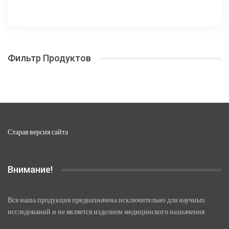
226,25 ₽
имеет
несколько
–
вариаций.
6
Опции
300,00 ₽
можно
Фильтр Продуктов
выбрать
на
странице
товара.
Старая версия сайта
Внимание!
Вся наша продукция предназначена исключительно для научных
исследований и не является изделием медицинского назначения