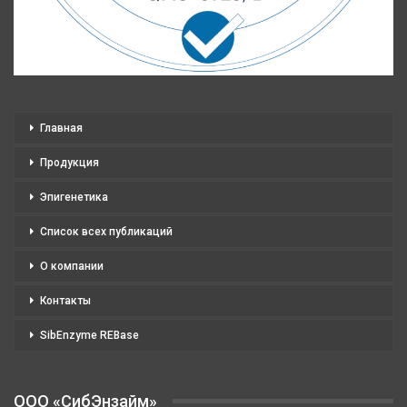
Главная
Продукция
Эпигенетика
Список всех публикаций
О компании
Контакты
SibEnzyme REBase
OOO «СибЭнзайм»