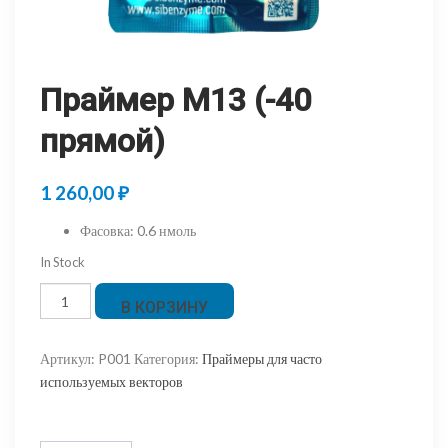
Праймер M13 (-40
прямой)
1 260,00
₽
Фасовка
:
0.6 нмоль
In Stock
Количество
В КОРЗИНУ
товара
Праймер
Артикул:
P001
Категория:
Праймеры для часто
M13
используемых векторов
(-40
прямой)