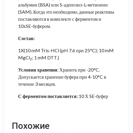
альбумин (BSA) или S-аденозил-L-метионин
(SAM). Когда это необходимо, данные реактивы
поставляются в комплекте с ферментом и
10хSE-буфером.
Состав:
1X(10 mM Tris-HCl (pH 7.6 при 25°C); 10 mM
MgCl
; 1 mM DTT.)
2
Условия хранения
: Хранить при -20°C.
Допускается хранение буфера при 4-10°C в
течение 3 месяцев.
С ферментом поставляется:
10 Х SE-буфер
Похожие