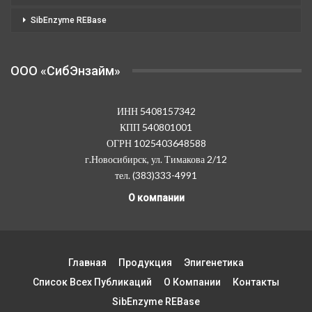
SibEnzyme REBase
OOO «СибЭнзайм»
ИНН 5408157342
КПП 540801001
ОГРН 1025403648588
г.Новосибирск, ул. Тимакова 2/12
тел. (383)333-4991
О компании
Главная
Продукция
Эпигенетика
Список Всех Публикаций
О Компании
Контакты
SibEnzyme REBase