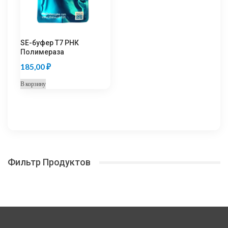
SE-буфер T7 РНК
Полимераза
185,00
₽
В корзину
Фильтр Продуктов