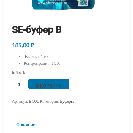
SE-буфер B
185,00
₽
Фасовка
:
1 мл
Концентрация
:
10 X
In Stock
Количество
В КОРЗИНУ
товара
SE-
Артикул:
B001
Категория:
Буферы
буфер
B
Описание