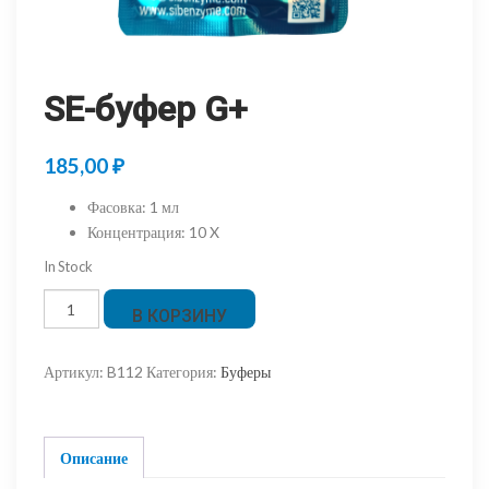
SE-буфер G+
185,00
₽
Фасовка
:
1 мл
Концентрация
:
10 X
In Stock
Количество
В КОРЗИНУ
товара
SE-
Артикул:
B112
Категория:
Буферы
буфер
G+
Описание