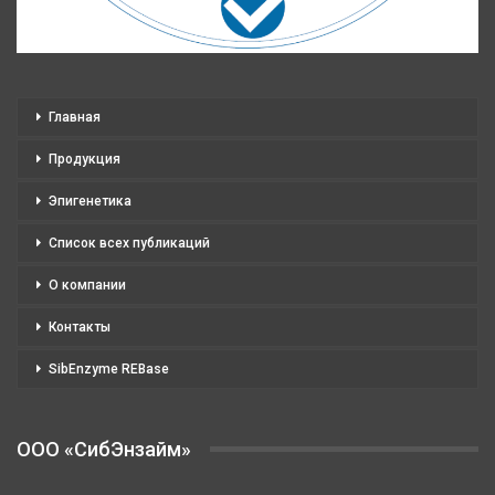
Главная
Продукция
Эпигенетика
Список всех публикаций
О компании
Контакты
SibEnzyme REBase
OOO «СибЭнзайм»