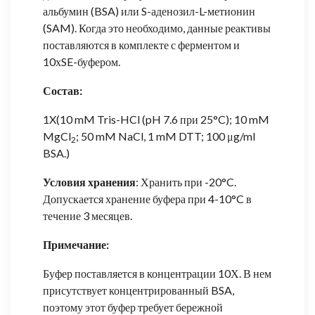
альбумин (BSA) или S-аденозил-L-метионин
(SAM). Когда это необходимо, данные реактивы
поставляются в комплекте с ферментом и
10хSE-буфером.
Состав:
1X(10 mM Tris-HCl (pH 7.6 при 25°C); 10 mM
MgCl
; 50 mM NaCl, 1 mM DTT; 100 μg/ml
2
BSA.)
Условия хранения
: Хранить при -20°C.
Допускается хранение буфера при 4-10°C в
течение 3 месяцев.
Примечание:
Буфер поставляется в концентрации 10Х. В нем
присутствует концентрированный BSA,
поэтому этот буфер требует бережной