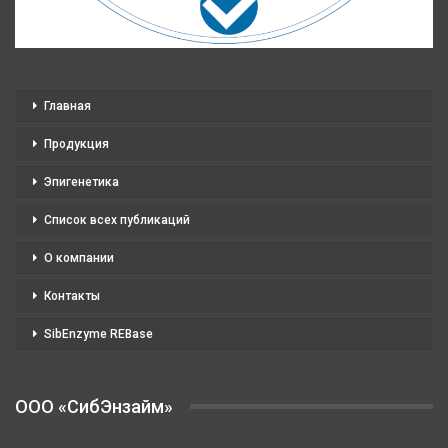
Главная
Продукция
Эпигенетика
Список всех публикаций
О компании
Контакты
SibEnzyme REBase
OOO «СибЭнзайм»