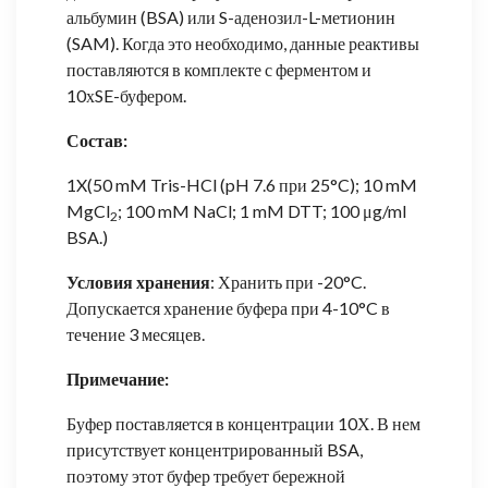
альбумин (BSA) или S-аденозил-L-метионин
(SAM). Когда это необходимо, данные реактивы
поставляются в комплекте с ферментом и
10хSE-буфером.
Состав:
1X(50 mM Tris-HCl (pH 7.6 при 25°C); 10 mM
MgCl
; 100 mM NaCl; 1 mM DTT; 100 μg/ml
2
BSA.)
Условия хранения
: Хранить при -20°C.
Допускается хранение буфера при 4-10°C в
течение 3 месяцев.
Примечание:
Буфер поставляется в концентрации 10Х. В нем
присутствует концентрированный BSA,
поэтому этот буфер требует бережной