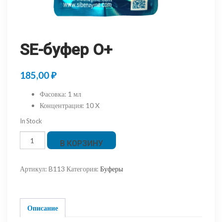
SE-буфер O+
185,00
₽
Фасовка
:
1 мл
Концентрация
:
10 X
In Stock
Количество
В КОРЗИНУ
товара
SE-
Артикул:
B113
Категория:
Буферы
буфер
O+
Описание