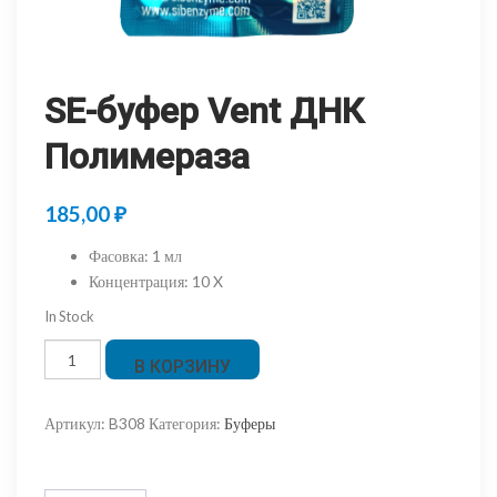
SE-буфер Vent ДНК
Полимераза
185,00
₽
Фасовка
:
1 мл
Концентрация
:
10 X
In Stock
Количество
В КОРЗИНУ
товара
SE-
Артикул:
B308
Категория:
Буферы
буфер
Vent
ДНК