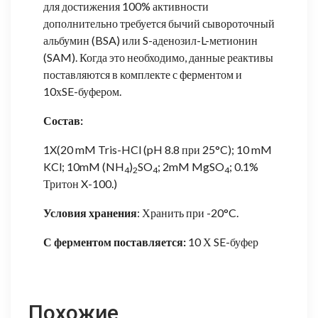
для достижения 100% активности
дополнительно требуется бычий сывороточный
альбумин (BSA) или S-аденозил-L-метионин
(SAM). Когда это необходимо, данные реактивы
поставляются в комплекте с ферментом и
10хSE-буфером.
Состав:
1X(20 mM Tris-HCl (pH 8.8 при 25°C); 10 mM
KCl; 10mM (NH
)
SO
; 2mM MgSO
; 0.1%
4
2
4
4
Тритон X-100.)
Условия хранения
: Хранить при -20°C.
С ферментом поставляется:
10 Х SE-буфер
Похожие