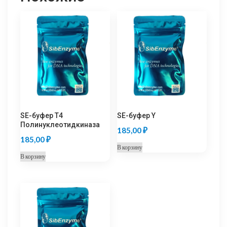
SE-буфер Т4
SE-буфер Y
Полинуклеотидкиназа
185,00
₽
185,00
₽
В корзину
В корзину