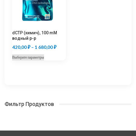
выбрать
выбрать
на
на
странице
странице
товара.
товара.
dCTP (химич), 100 mM
водный р-р
Диапазон
420,00
₽
–
1 680,00
₽
цен:
Этот
Выберите параметры
420,00 ₽
товар
–
имеет
несколько
1
вариаций.
680,00 ₽
Опции
можно
Фильтр Продуктов
выбрать
на
странице
товара.