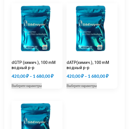
dGTP (химич.), 100 mM
dATP(химич.), 100 mM
водный р-р
водный р-р
Диапазон
Диапазон
420,00
₽
–
1 680,00
₽
420,00
₽
–
1 680,00
₽
цен:
цен:
Этот
Этот
Выберите параметры
Выберите параметры
420,00 ₽
420,00 ₽
товар
товар
–
–
имеет
имеет
несколько
несколько
1
1
вариаций.
вариаций.
680,00 ₽
680,00 ₽
Опции
Опции
можно
можно