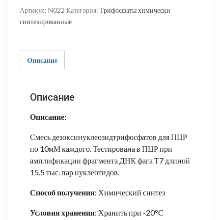
Смесь
Артикул:
N022
Категория:
Трифосфаты химически
dNTP
синтезированные
(химич.)
для
ПЦР
10mM
Описание
каждого,
1
мл
Описание
Описание:
Смесь дезоксинуклеозидтрифосфатов для ПЦР
по 10мМ каждого. Тестирована в ПЦР при
амплификации фрагмента ДНК фага Т7 длиной
15.5 тыс. пар нуклеотидов.
Способ получения:
Химический синтез
Условия хранения
: Хранить при -20°С