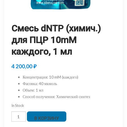
Смесь dNTP (химич.)
для ПЦР 10mM
каждого, 1 мл
4 200,00
₽
Концентрация
:
10 mM (каждого)
Фасовка
:
40 мкмоль
Объем
:
1 мл
Способ получения
:
Химический синтез
In Stock
Количество
В КОРЗИНУ
товара