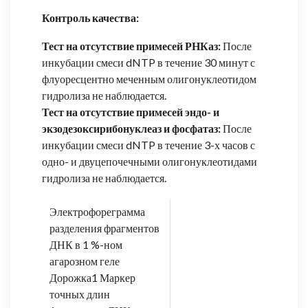
Контроль качества:
Тест на отсутствие примесей РНКаз:
После
инкубации смеси dNTP в течение 30 минут с
флуоресцентно меченным олигонуклеотидом
гидролиза не наблюдается.
Тест на отсутствие примесей эндо- и
экзодезоксирибонуклеаз и фосфатаз:
После
инкубации смеси dNTP в течение 3-х часов с
одно- и двуцепочечными олигонуклеотидами
гидролиза не наблюдается.
Электрофореграмма
разделения фрагментов
ДНК в 1 %-ном
агарозном геле
Дорожка1 Маркер
точных длин