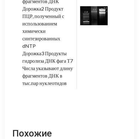
фрагментов ДНК
Дорожка2 Продукт
ПЦР, полученный с
использованием
химически
синтезированных
dNTP
Дорожка3 Продукты
гидролиза ДНК фага Т7
Числа указывают длину
фрагментов ДНК в
тыс.пар нуклеотидов
Похожие