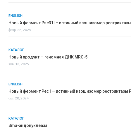
ENGLISH
Новый фермент Pse31I – истинный изошизомер рестриктазы 
февр. 28, 2025
КАТАЛОГ
Новый продукт — геномная ДНК MRC-5
янв. 13, 2025
ENGLISH
Новый фермент Pec I — истинный изошизомер рестриктазы Ps
окт. 28, 2024
КАТАЛОГ
Sma-эндонуклеаза