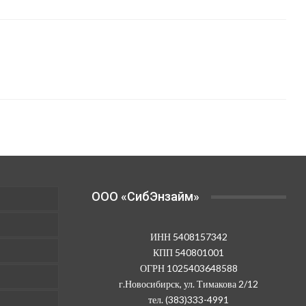
OOO «СибЭнзайм»
ИНН 5408157342
КПП 540801001
ОГРН 1025403648588
г.Новосибирск, ул. Тимакова 2/12
тел. (383)333-4991