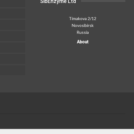
SibEnzyme Ltd
Timakova 2/12
Novosibirsk
Russia
About