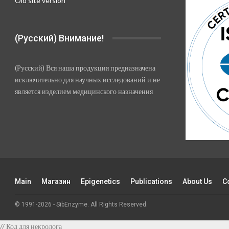
Old site version
(Русский) Внимание!
(Русский) Вся наша продукция предназначена
исключительно для научных исследований и не
является изделием медицинского назначения
Main
Магазин
Epigenetics
Publications
About Us
C
© 1991-2026 - SibEnzyme. All Rights Reserved.
// Код для некролога