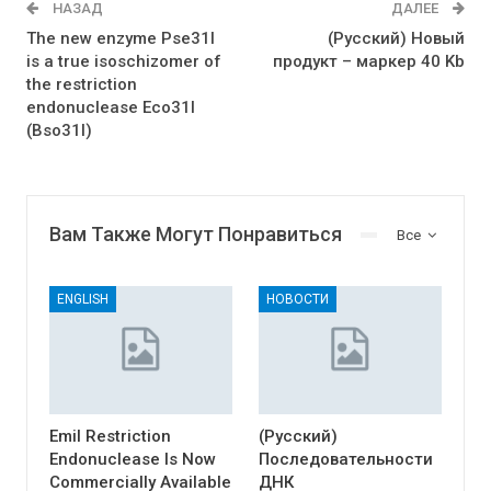
НАЗАД
ДАЛЕЕ
The new enzyme Pse31I
(Русский) Новый
is a true isoschizomer of
продукт – маркер 40 Kb
the restriction
endonuclease Eco31I
(Bso31I)
Вам Также Могут Понравиться
Все
ENGLISH
НОВОСТИ
EmiI Restriction
(Русский)
Endonuclease Is Now
Последовательности
Commercially Available
ДНК