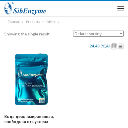
Главная
Products
Other
Showing the single result
24
,
48
,
96
,
All
Вода деионизированная,
свободная от нуклеаз