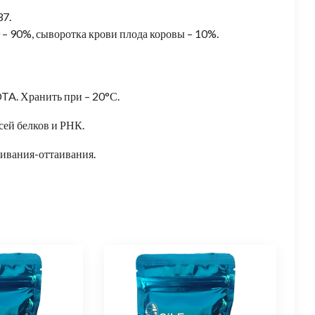
37.
– 90%, сыворотка крови плода коровы – 10%.
TA. Хранить при – 20°С.
ей белков и РНК.
живания-оттаивания.