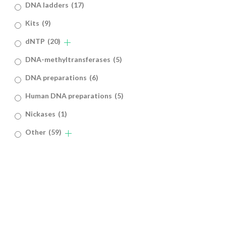
DNA ladders
(17)
Kits
(9)
dNTP
(20)
DNA-methyltransferases
(5)
DNA preparations
(6)
Human DNA preparations
(5)
Nickases
(1)
Other
(59)