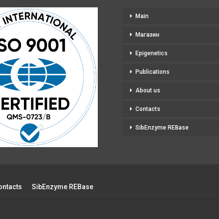
chosen
Main
on
the
Магазин
product
page
Epigenetics
Publications
About us
Contacts
SibEnzyme REBase
ontacts
SibEnzyme REBase