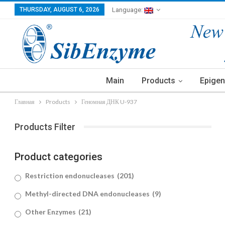
THURSDAY, AUGUST 6, 2026
Language:
Main
Products
Epigen
Главная
Products
Геномная ДНК U-937
Products Filter
Product categories
Restriction endonucleases
(201)
Methyl-directed DNA endonucleases
(9)
Other Enzymes
(21)