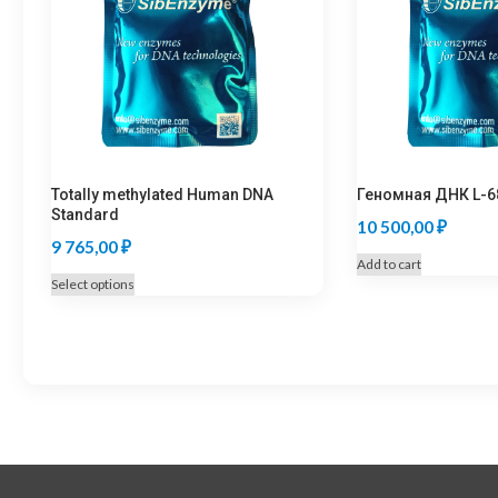
Totally methylated Human DNA
Геномная ДНК L-6
Standard
10 500,00
₽
9 765,00
₽
Add to cart
This
Select options
product
has
multiple
variants.
The
options
may
be