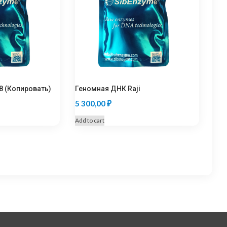
8 (Копировать)
Геномная ДНК Raji
5 300,00
₽
Add to cart