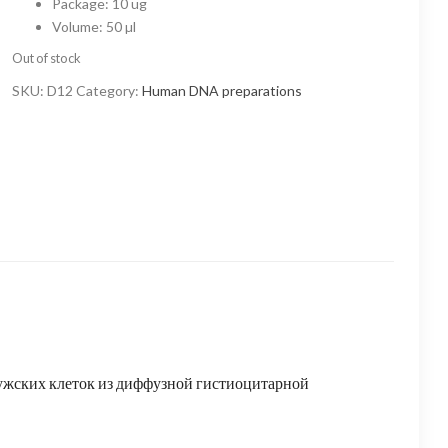
Package
:
10 ug
Volume
:
50 µl
Out of stock
SKU:
D12
Category:
Human DNA preparations
мужских клеток из диффузной гистиоцитарной