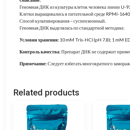
Геномная ДНК из культуры клеток человека линии U-9
Клетки выращивались в питательной среде RPMI-1640 
Способ культивирования – суспензионный.
Геномная ДНК выделялась по стандартной методике.
Условия хранения:
10 mM Tris-HCl (pH 7.8); 1 mM ED
Контроль качества:
Препарат ДНК не содержит примес
Примечание:
Следует избегать многократного замора
Related products