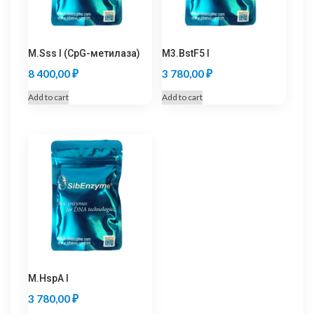
M.Sss I (CpG-метилаза)
M3.BstF5 I
8 400,00
₽
3 780,00
₽
Add to cart
Add to cart
M.HspA I
3 780,00
₽