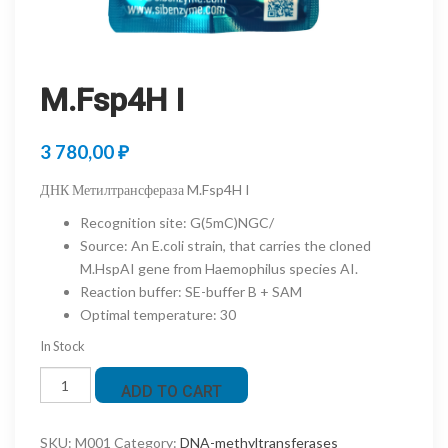
M.Fsp4H I
3 780,00
₽
ДНК Метилтрансфераза M.Fsp4H I
Recognition site
:
G(5mC)NGC/
Source
:
An E.coli strain, that carries the cloned
M.HspAI gene from Haemophilus species AI.
Reaction buffer
:
SE-buffer B + SAM
Optimal temperature
:
30
In Stock
M.Fsp4H
ADD TO CART
I
quantity
SKU:
M001
Category:
DNA-methyltransferases