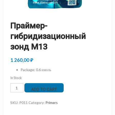
Праймер-
гибридизационный
зонд M13
1 260,00
₽
Package
:
0.6 нмоль
In Stock
Праймер-
ADD TO CART
гибридизационный
зонд
SKU:
P011
Category:
Primers
M13
quantity