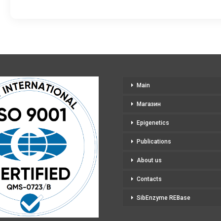
variants
The
options
may
be
chosen
on
Main
the
product
Магазин
page
Epigenetics
Publications
About us
Contacts
SibEnzyme REBase