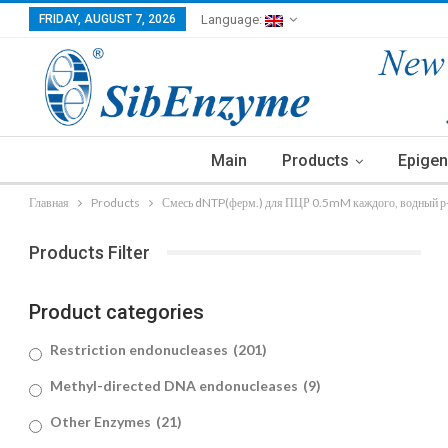
FRIDAY, AUGUST 7, 2026
Language:
Main
Products
Epigen
Главная
Products
Смесь dNTP(ферм.) для ПЦР 0.5mM каждого, водный р-
Products Filter
Product categories
Restriction endonucleases
(201)
Methyl-directed DNA endonucleases
(9)
Other Enzymes
(21)