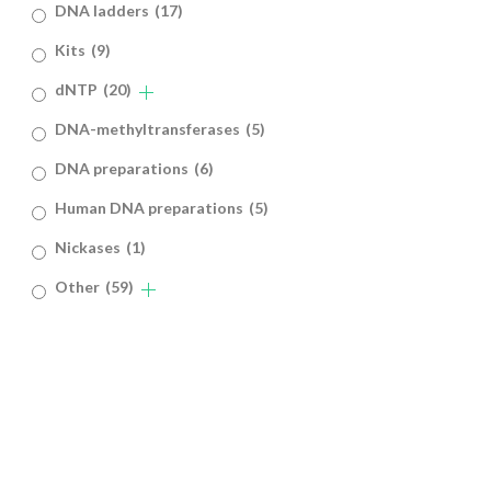
DNA ladders
(17)
Kits
(9)
dNTP
(20)
DNA-methyltransferases
(5)
DNA preparations
(6)
Human DNA preparations
(5)
Nickases
(1)
Other
(59)