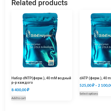
Related products
Набор dNTP(ферм.), 40 mM водный
dATP (ферм.), 40 
р-р каждого
525,00
₽
–
2 100,
8 400,00
₽
This
Select options
Add to cart
product
has
multiple