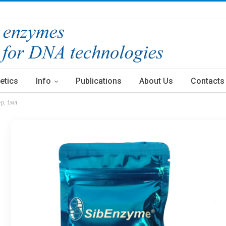
etics
Info
Publications
About Us
Contacts
р, 1мл