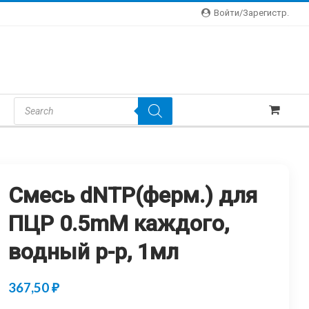
Войти/зарегистр.
Products
Search
Смесь dNTP(ферм.) для
ПЦР 0.5mM каждого,
водный р-р, 1мл
367,50
₽