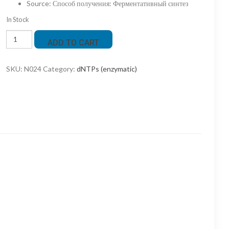
Source
:
Способ получения: Ферментативный синтез
In Stock
Смесь
ADD TO CART
dNTP(ферм.)
для
SKU:
N024
Category:
dNTPs (enzymatic)
ПЦР
0.5mM
каждого,
водный
р-
р,
1мл
quantity