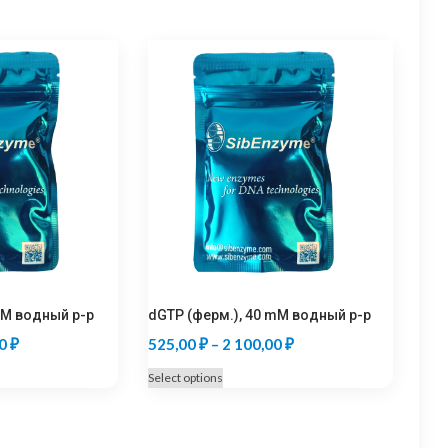
mM водный р-р
dGTP (ферм.), 40 mM водный р-р
Price
Price
00
₽
525,00
₽
–
2 100,00
₽
range:
range:
This
Select options
525,00 ₽
525,00 ₽
product
through
through
has
multiple
2
2