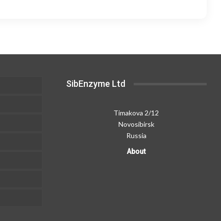
.
variants.
100,00 ₽
100,00 ₽
The
options
may
be
chosen
on
SibEnzyme Ltd
the
product
page
Timakova 2/12
Novosibirsk
Russia
About