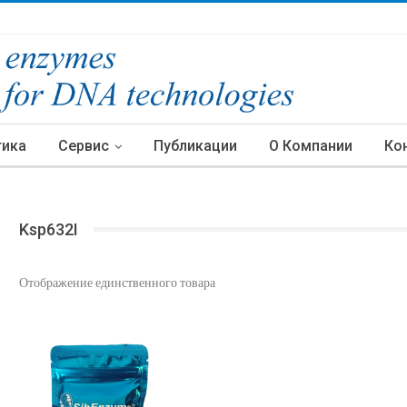
тика
Сервис
Публикации
О Компании
Ко
Ksp632I
Отображение единственного товара