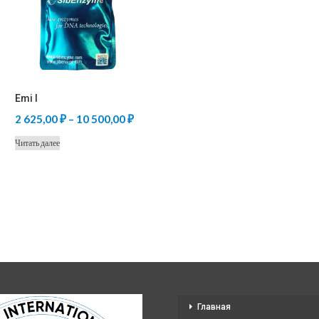
Emi I
Диапазон
2 625,00
₽
–
10 500,00
₽
цен:
Читать далее
2
625,00 ₽
–
10
500,00 ₽
Главная