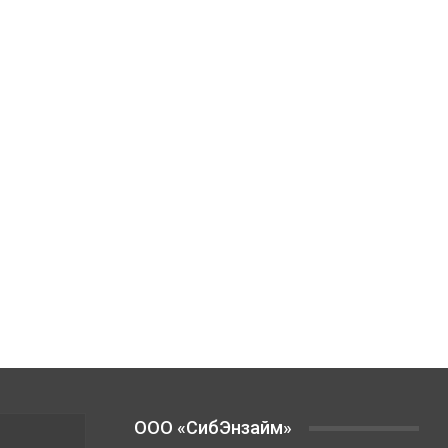
OOO «СибЭнзайм»