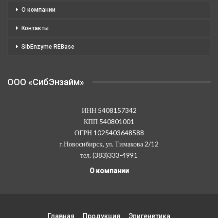
О компании
Контакты
SibEnzyme REBase
OOO «СибЭнзайм»
ИНН 5408157342
КПП 540801001
ОГРН 1025403648588
г.Новосибирск, ул. Тимакова 2/12
тел. (383)333-4991
О компании
Главная
Продукция
Эпигенетика