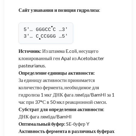
Сайт узнавания и позиция гидролиза
:
▼
5'… GGGCC
C …3'
3'… C
CCGGG …5'
▲
Источник:
Из штамма E.coli, несущего
клонированный ген ApaI из Acetobacter
pasteurianus.
Определение единицы активности:
За единицу активности принимается
количество фермента, необходимое для
гидролиза 1 мкг ДНК фага лямбда/BamHI за 1
час при 37°С в 50 мкл реакционной смеси.
Субстрат для определения активности:
ДНК фага лямбда/BamHI
Оптимальный буфер:
SE-буфер Y
Активность фермента в различных буферах