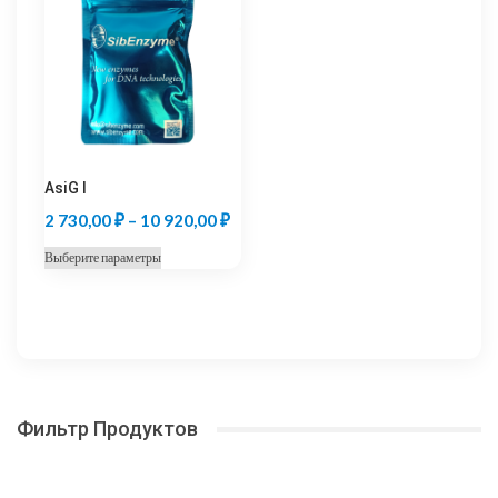
вариаций.
вариаций.
21
6
Опции
Опции
000,00 ₽
300,00 
можно
можно
выбрать
выбрать
на
на
странице
странице
товара.
товара.
AsiG I
Диапазон
2 730,00
₽
–
10 920,00
₽
цен:
Этот
Выберите параметры
2
товар
730,00 ₽
имеет
несколько
–
вариаций.
10
Опции
920,00 ₽
можно
Фильтр Продуктов
выбрать
на
странице