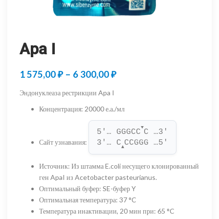
Apa I
Диапазон
1 575,00
₽
–
6 300,00
₽
цен:
Эндонуклеаза рестрикции Apa I
1
Концентрация
:
20000 е.а./мл
575,00 ₽
▼
5'… GGGCC
C …3'
–
Сайт узнавания
:
3'… C
CCGGG …5'
▲
6
Источник
:
Из штамма E.coli несущего клонированный
300,00 ₽
ген ApaI из Acetobacter pasteurianus.
Оптимальный буфер
:
SE-буфер Y
Оптимальная температура
:
37 °C
Температура инактивации, 20 мин при
:
65 °C