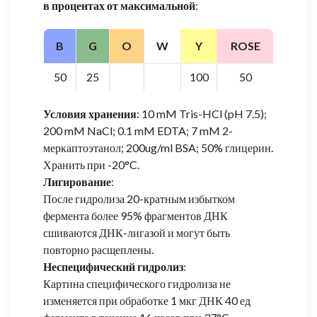
в процентах от максимальной
:
B
G
O
W
Y
ROSE
50
25
100
50
Условия хранения
: 10 mM Tris-HCl (pH 7.5);
200 mM NaCl; 0.1 mM EDTA; 7 mM 2-
меркаптоэтанол; 200ug/ml BSA; 50% глицерин.
Хранить при -20°C.
Лигирование
:
После гидролиза 20-кратным избытком
фермента более 95% фрагментов ДНК
сшиваются ДНК-лигазой и могут быть
повторно расщеплены.
Неспецифический гидролиз
:
Картина специфического гидролиза не
изменяется при обработке 1 мкг ДНК 40 ед