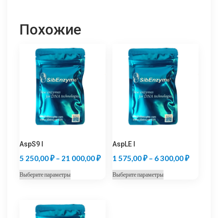
Похожие
AspS9 I
AspLE I
Диапазон
Диапазо
5 250,00
₽
–
21 000,00
₽
1 575,00
₽
–
6 300,00
₽
цен:
цен:
Этот
Этот
Выберите параметры
Выберите параметры
5
1
товар
товар
250,00 ₽
575,00 
имеет
имеет
несколько
несколько
–
–