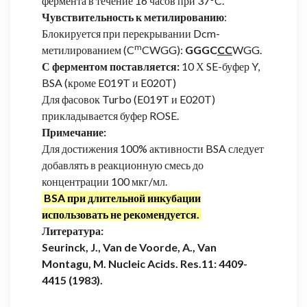
фермента в течение 16 часов при 37°C.
Чувствительность к метилированию
:
Блокируется при перекрывании Dcm-
m
метилированием (C
CWGG):
GGGC
CC
WGG.
С ферментом поставляется:
10 Х SE-буфер Y,
BSA (кроме E019T и E020T)
Для фасовок Turbo (E019T и E020T)
прикладывается буфер ROSE.
Примечание:
Для достижения 100% активности BSA следует
добавлять в реакционную смесь до
концентрации 100 мкг/мл.
BSA при длительной инкубации
использовать не рекомендуется.
Литература:
Seurinck, J., Van de Voorde, A., Van
Montagu, M. Nucleic Acids. Res.11: 4409-
4415 (1983).