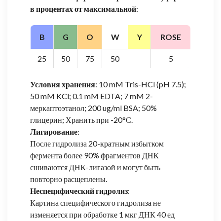
в процентах от максимальной
:
B
G
O
W
Y
ROSE
25
50
75
50
5
Условия хранения
: 10 mM Tris-HCl (pH 7.5);
50 mM KCl; 0.1 mM EDTA; 7 mM 2-
меркаптоэтанол; 200 ug/ml BSA; 50%
глицерин; Хранить при -20°С.
Лигирование
:
После гидролиза 20-кратным избытком
фермента более 90% фрагментов ДНК
сшиваются ДНК-лигазой и могут быть
повторно расщеплены.
Неспецифический гидролиз
:
Картина специфического гидролиза не
изменяется при обработке 1 мкг ДНК 40 ед