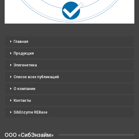
Главная
Продукция
Эпигенетика
Список всех публикаций
О компании
Контакты
SibEnzyme REBase
OOO «СибЭнзайм»