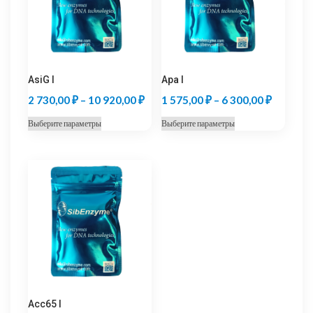
AsiG I
Apa I
Диапазон
Диапазо
2 730,00
₽
–
10 920,00
₽
1 575,00
₽
–
6 300,00
₽
цен:
цен:
Этот
Этот
Выберите параметры
Выберите параметры
2
1
товар
товар
730,00 ₽
575,00 
имеет
имеет
несколько
несколько
–
–
вариаций.
вариаций.
10
6
Опции
Опции
920,00 ₽
300,00 
можно
можно
выбрать
выбрать
на
на
странице
странице
товара.
товара.
Acc65 I