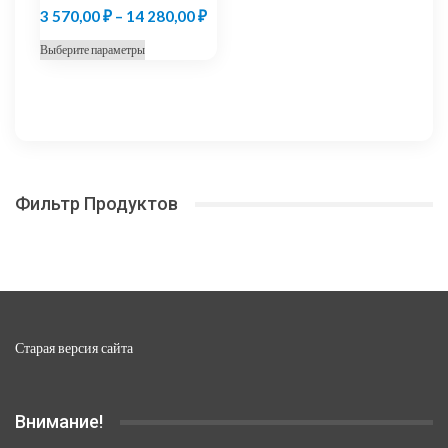
Диапазон
3 570,00
₽
–
14 280,00
₽
цен:
Этот
Выберите параметры
3
товар
570,00 ₽
имеет
несколько
–
вариаций.
14
Опции
280,00 ₽
можно
Фильтр Продуктов
выбрать
на
странице
товара.
Старая версия сайта
Внимание!