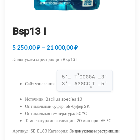
Bsp13 I
Диапазон
5 250,00
₽
–
21 000,00
₽
цен:
Эндонуклеаза рестрикции Bsp13 I
5
▼
250,00 ₽
5'… T
CCGGA …3'
Сайт узнавания
:
3'… AGGCC
T …5'
–
▲
21
Источник
:
Bacillus species 13
Оптимальный буфер
:
SE-буфер 2K
000,00 ₽
Оптимальная температура
:
50 °C
Температура инактивации, 20 мин при
:
65 °C
Артикул:
SE-E183
Категория:
Эндонуклеазы рестрикции