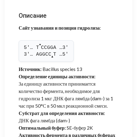
Описание
Сайт узнавания и позиция гидролиза
:
▼
5'… T
CCGGA …3'
3'… AGGCC
T …5'
▲
Источник:
Bacillus species 13
Определение единицы активности:
За единицу активности принимается
количество фермента, необходимое для
гидролиза 1 мкг ДНК фага лямбда (dam-) за 1
час при 50°С в 50 мкл реакционной смеси.
Субстрат для определения активности:
ДНК фага лямбда (dam-)
Оптимальный буфер:
SE-буфер 2K
Активность фермента в различных буферах