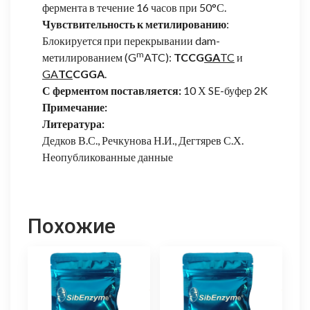
фермента в течение 16 часов при 50°С.
Чувствительность к метилированию
:
Блокируется при перекрывании dam-
m
метилированием (G
ATC):
TCCG
GA
TC
и
GA
TC
CGGA
.
С ферментом поставляется:
10 Х SE-буфер 2K
Примечание:
Литература:
Дедков В.С., Речкунова Н.И., Дегтярев С.Х.
Неопубликованные данные
Похожие