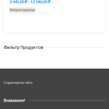
Диапазон
3 045,00
₽
–
12 180,00
₽
цен:
Этот
Выберите параметры
3
товар
045,00 ₽
имеет
несколько
–
вариаций.
12
Опции
180,00 ₽
можно
Фильтр Продуктов
выбрать
на
странице
товара.
Старая версия сайта
Внимание!