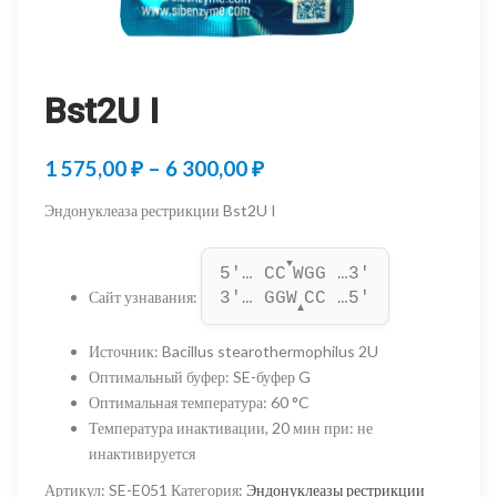
Bst2U I
Диапазон
1 575,00
₽
–
6 300,00
₽
цен:
Эндонуклеаза рестрикции Bst2U I
1
▼
575,00 ₽
5'… CC
WGG …3'
Сайт узнавания
:
3'… GGW
CC …5'
–
▲
6
Источник
:
Bacillus stearothermophilus 2U
Оптимальный буфер
:
SE-буфер G
300,00 ₽
Оптимальная температура
:
60 °C
Температура инактивации, 20 мин при
:
не
инактивируется
Артикул:
SE-E051
Категория:
Эндонуклеазы рестрикции