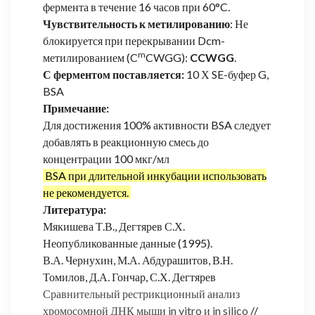
фермента в течение 16 часов при 60°C.
Чувствительность к метилированию
: Не
блокируется при перекрывании Dcm-
m
метилированием (C
CWGG):
CCWGG
.
С ферментом поставляется:
10 Х SE-буфер G,
BSA
Примечание:
Для достижения 100% активности BSA следует
добавлять в реакционную смесь до
концентрации 100 мкг/мл
BSA при длительной инкубации использовать
не рекомендуется.
Литература:
Мякишева Т.В., Дегтярев С.Х.
Неопубликованные данные (1995).
В.А. Чернухин, М.А. Абдурашитов, В.Н.
Томилов, Д.А. Гончар, С.Х. Дегтярев
Сравнительный рестрикционный анализ
хромосомной ДНК мыши in vitro и in silico
//