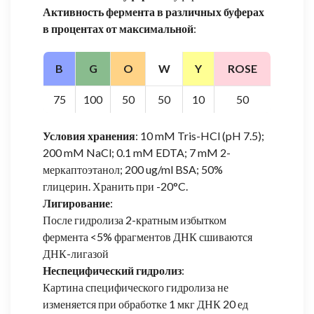
Активность фермента в различных буферах
в процентах от максимальной
:
B
G
O
W
Y
ROSE
75
100
50
50
10
50
Условия хранения
: 10 mM Tris-HCl (pH 7.5);
200 mM NaCl; 0.1 mM EDTA; 7 mM 2-
меркаптоэтанол; 200 ug/ml BSA; 50%
глицерин. Хранить при -20°C.
Лигирование
:
После гидролиза 2-кратным избытком
фермента <5% фрагментов ДНК сшиваются
ДНК-лигазой
Неспецифический гидролиз
:
Картина специфического гидролиза не
изменяется при обработке 1 мкг ДНК 20 ед