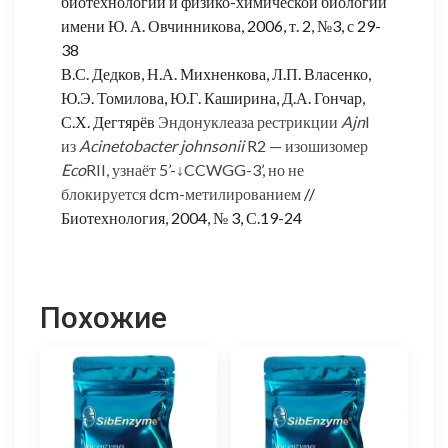
биотехнологии и физико-химической биологии
имени Ю. А. Овчинникова, 2006, т. 2, №3, с 29-
38
В.С. Дедков, Н.А. Михненкова, Л.П. Власенко,
Ю.Э. Томилова, Ю.Г. Каширина, Д.А. Гончар,
С.Х. Дегтярёв
Эндонуклеаза рестрикции
Ajn
I
из
Acinetobacter johnsonii
R2 — изошизомер
Eco
RII, узнаёт 5’-↓CCWGG-3’, но не
блокируется dcm-метилированием
//
Биотехнология, 2004, № 3, С.19-24
Похожие