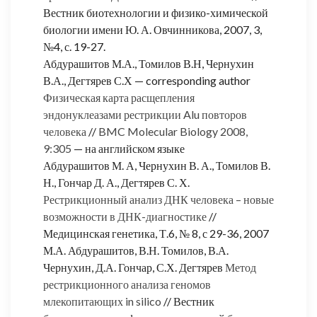
Вестник биотехнологии и физико-химической
биологии имени Ю. А. Овчинникова, 2007, 3,
№4, с. 19-27.
Абдурашитов М.А., Томилов В.Н, Чернухин
В.А., Дегтярев С.Х — corresponding author
Физическая карта расщепления
эндонуклеазами рестрикции Alu повторов
человека
//
BMC Molecular Biology 2008,
9:305
— на английском языке
Абдурашитов М. А, Чернухин В. А., Томилов В.
Н., Гончар Д. А., Дегтярев С. Х.
Рестрикционный анализ ДНК человека – новые
возможности в ДНК-диагностике
//
Медицинская генетика, Т.6, № 8, с 29-36, 2007
М.А. Абдурашитов, В.Н. Томилов, В.А.
Чернухин, Д.А. Гончар, С.Х. Дегтярев
Метод
рестрикционного анализа геномов
млекопитающих in silico
// Вестник