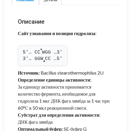
Описание
Сайт узнавания и позиция гидролиза
:
▼
5'… CC
WGG …3'
3'… GGW
CC …5'
▲
Источник:
Bacillus stearothermophilus 2U
Определение единицы активности:
За единицу активности принимается
количество фермента, необходимое для
гидролиза 1 мкг ДНК фага лямбда за 1 час при
60°С в 50 мкл реакционной смеси.
Субстрат для определения активности:
ДНК фага лямбда
Оптимальный буфер:
SE-буфер G