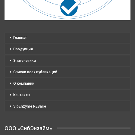
Главная
Продукция
Эпигенетика
Список всех публикаций
О компании
Контакты
SibEnzyme REBase
OOO «СибЭнзайм»