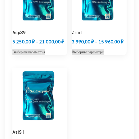
AspS9 I
Zrm I
Диапазон
Диапаз
5 250,00
₽
–
21 000,00
₽
3 990,00
₽
–
15 960,00
₽
цен:
цен:
Этот
Этот
Выберите параметры
Выберите параметры
5
3
товар
товар
250,00 ₽
990,00
имеет
имеет
несколько
несколько
–
–
вариаций.
вариаций.
21
15
Опции
Опции
000,00 ₽
960,00
можно
можно
выбрать
выбрать
на
на
странице
странице
товара.
товара.
AsiS I