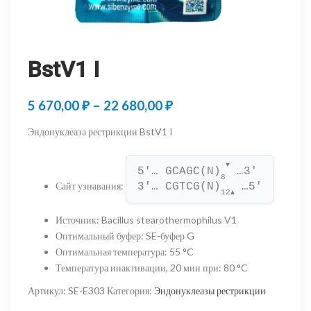
BstV1 I
Диапазон
5 670,00
₽
–
22 680,00
₽
цен:
Эндонуклеаза рестрикции BstV1 I
5
▼
670,00 ₽
5'… GCAGC(N)
 …3'
8
Сайт узнавания
:
3'… CGTCG(N)
 …5'
–
12
▲
22
Источник
:
Bacillus stearothermophilus V1
Оптимальный буфер
:
SE-буфер G
680,00 ₽
Оптимальная температура
:
55 °C
Температура инактивации, 20 мин при
:
80 °C
Артикул:
SE-E303
Категория:
Эндонуклеазы рестрикции