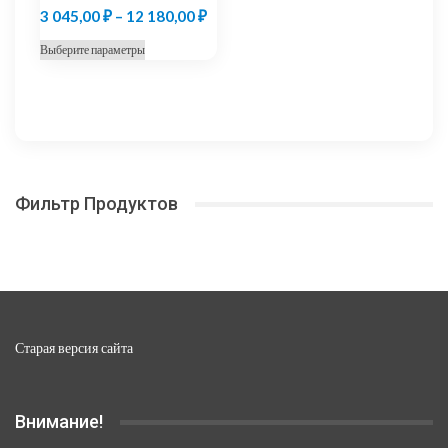
Диапазон
3 045,00
₽
–
12 180,00
₽
цен:
Этот
Выберите параметры
3
товар
045,00 ₽
имеет
несколько
–
вариаций.
12
Опции
180,00 ₽
можно
Фильтр Продуктов
выбрать
на
странице
товара.
Старая версия сайта
Внимание!