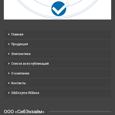
Главная
Продукция
Эпигенетика
Список всех публикаций
О компании
Контакты
SibEnzyme REBase
OOO «СибЭнзайм»