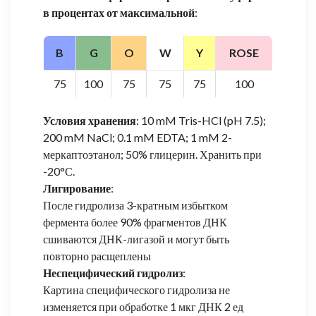
в процентах от максимальной
:
B
G
O
W
Y
ROSE
75
100
75
75
75
100
Условия хранения
: 10 mM Tris-HCl (pH 7.5);
200 mM NaCl; 0.1 mM EDTA; 1 mM 2-
меркаптоэтанол; 50% глицерин. Хранить при
-20°С.
Лигирование
:
После гидролиза 3-кратным избытком
фермента более 90% фрагментов ДНК
сшиваются ДНК-лигазой и могут быть
повторно расщеплены
Неспецифический гидролиз
:
Картина специфического гидролиза не
изменяется при обработке 1 мкг ДНК 2 ед