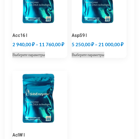
Acc16 I
AspS9 I
Диапазон
Диапаз
2 940,00
₽
–
11 760,00
₽
5 250,00
₽
–
21 000,00
₽
цен:
цен:
Этот
Этот
Выберите параметры
Выберите параметры
2
5
товар
товар
940,00 ₽
250,00
имеет
имеет
несколько
несколько
–
–
вариаций.
вариаций.
11
21
Опции
Опции
760,00 ₽
000,00
можно
можно
выбрать
выбрать
на
на
странице
странице
товара.
товара.
AclW I