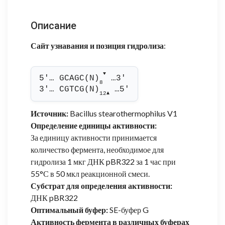
Описание
Сайт узнавания и позиция гидролиза
:
▼
5'… GCAGC(N)
 …3'
8
3'… CGTCG(N)
 …5'
12
▲
Источник:
Bacillus stearothermophilus V1
Определение единицы активности:
За единицу активности принимается
количество фермента, необходимое для
гидролиза 1 мкг ДНК pBR322 за 1 час при
55°С в 50 мкл реакционной смеси.
Субстрат для определения активности:
ДНК pBR322
Оптимальный буфер:
SE-буфер G
Активность фермента в различных буферах