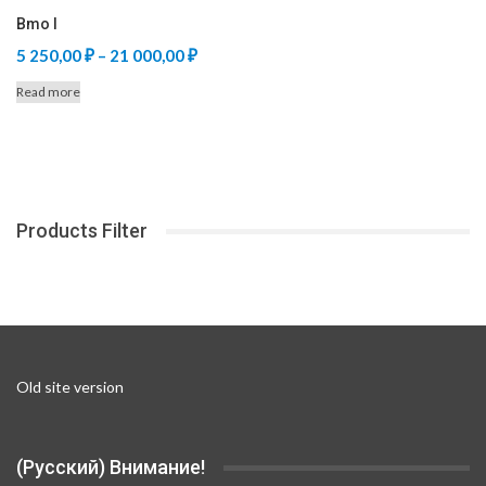
Bmo I
Price
5 250,00
₽
–
21 000,00
₽
range:
Read more
5
250,00 ₽
through
21
000,00 ₽
Products Filter
Old site version
(Русский) Внимание!