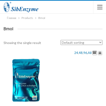
Главная
Products
BmoI
BmoI
Showing the single result
24
,
48
,
96
,
All