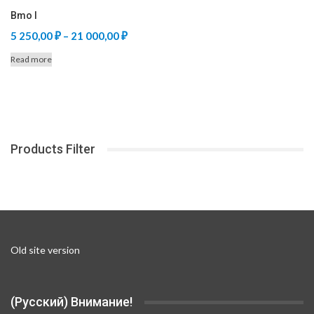
Bmo I
Price
5 250,00
₽
–
21 000,00
₽
range:
Read more
5
250,00 ₽
through
21
000,00 ₽
Products Filter
Old site version
(Русский) Внимание!