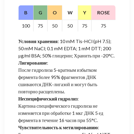
B
G
O
W
Y
ROSE
100
75
50
50
75
75
Условия хранения
: 10 mM Tis-HCl (pH 7.5);
50 mM NaCl; 0.1 mM EDTA; 1 mM DTT; 200
μg/ml BSA; 50% глицерин; Хранить при -20°С.
Лигирование
:
После гидролиза 5-кратным избытком
фермента более 95% фрагментов ДНК
сшиваются ДНК-лигазой и могут быть
повторно расщеплены.
Неспецифический гидролиз
:
Картина специфического гидролиза не
изменяется при обработке 1 мкг ДНК 5 ед
фермента в течение 16 часов при 55°С.
Чувствительность к метилированию
: