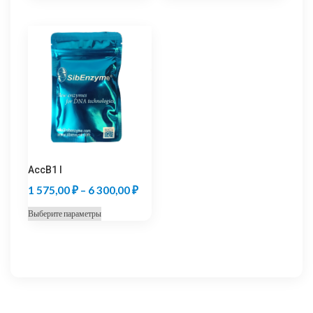
3
5
товар
товар
570,00 ₽
250,00
имеет
имеет
несколько
несколько
–
–
вариаций.
вариаций.
14
21
Опции
Опции
280,00 ₽
000,00
можно
можно
выбрать
выбрать
на
на
странице
странице
товара.
товара.
AccB1 I
Диапазон
1 575,00
₽
–
6 300,00
₽
цен:
Этот
Выберите параметры
1
товар
575,00 ₽
имеет
несколько
–
вариаций.
6
Опции
300,00 ₽
можно