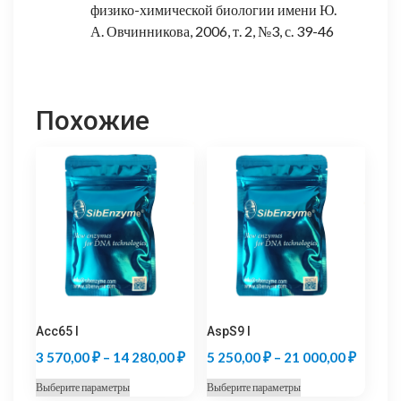
физико-химической биологии имени Ю.
А. Овчинникова, 2006, т. 2, №3, с. 39-46
Похожие
Acc65 I
AspS9 I
Диапазон
Диапаз
3 570,00
₽
–
14 280,00
₽
5 250,00
₽
–
21 000,00
₽
цен:
цен:
Этот
Этот
Выберите параметры
Выберите параметры