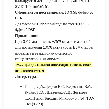
Блокируется метилированием: 5`-A(m6A)TT-
3`/ 3`-TT(m6A)A-5`.
С ферментом поставляется:
10 Х SE-буфер B,
BSA.
Для фасовок Turbo прикладывается 10 X SE-
буфер ROSE.
Примечание:
При 37°С активность ~75% от максимальной.
Для достижения 100% активности BSA следует
добавлять в реакционную смесь до
концентрации 100 мкг/мл.
BSA при длительной инкубации использовать
не рекомендуется.
Литература:
Гончар Д.A., Дедков В.С., Верхозина В.A.,
Куснер Ю.С., Шевченко A.В., Дегтярев
С.Х. Прикл. Биохим. Микробиол. 34: 139-
141 (1998).