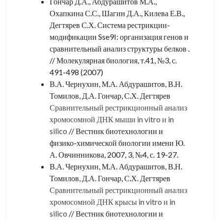
Гончар Д.А., Абдурашитов М.А.,
Охапкина С.С., Шагин Д.А., Килева Е.В.,
Дегтярев С.Х. Система рестрикции-
модификации Sse9I: организация генов и
сравнительный анализ структуры белков .
// Молекулярная биология, т.41, №3, с.
491-498 (2007)
В.А. Чернухин, М.А. Абдурашитов, В.Н.
Томилов, Д.А. Гончар, С.Х. Дегтярев
Сравнительный рестрикционный анализ
хромосомной ДНК мыши in vitro и in
silico
// Вестник биотехнологии и
физико-химической биологии имени Ю.
А. Овчинникова, 2007, 3, №4, с. 19-27.
В.А. Чернухин, М.А. Абдурашитов, В.Н.
Томилов, Д.А. Гончар, С.Х. Дегтярев
Сравнительный рестрикционный анализ
хромосомной ДНК крысы in vitro и in
silico
// Вестник биотехнологии и