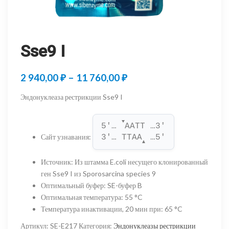
Sse9 I
Диапазон
2 940,00
₽
–
11 760,00
₽
цен:
Эндонуклеаза рестрикции Sse9 I
2
▼
940,00 ₽
5'… 
AATT …3'
Сайт узнавания
:
3'… TTAA
 …5'
–
▲
11
Источник
:
Из штамма E.coli несущего клонированный
ген Sse9 I из Sporosarcina species 9
760,00 ₽
Оптимальный буфер
:
SE-буфер B
Оптимальная температура
:
55 °C
Температура инактивации, 20 мин при
:
65 °C
Артикул:
SE-E217
Категория:
Эндонуклеазы рестрикции