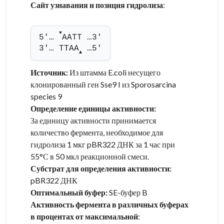
Сайт узнавания и позиция гидролиза
:
▼
5'… 
AATT …3'
3'… TTAA
 …5'
▲
Источник:
Из штамма E.coli несущего
клонированный ген Sse9 I из Sporosarcina
species 9
Определение единицы активности:
За единицу активности принимается
количество фермента, необходимое для
гидролиза 1 мкг pBR322 ДНК за 1 час при
55°С в 50 мкл реакционной смеси.
Субстрат для определения активности:
pBR322 ДНК
Оптимальный буфер:
SE-буфер B
Активность фермента в различных буферах
в процентах от максимальной
: