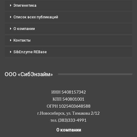
Эпигенетика
Список всех публикаций
О компании
Контакты
SibEnzyme REBase
OOO «СибЭнзайм»
ИНН 5408157342
КПП 540801001
ОГРН 1025403648588
г.Новосибирск, ул. Тимакова 2/12
тел. (383)333-4991
О компании