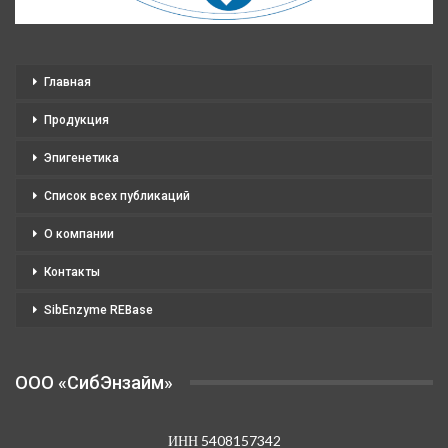
Главная
Продукция
Эпигенетика
Список всех публикаций
О компании
Контакты
SibEnzyme REBase
OOO «СибЭнзайм»
ИНН 5408157342