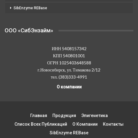
SibEnzyme REBase
OOO «СибЭнзайм»
ИНН 5408157342
КПП 540801001
ОГРН 1025403648588
г.Новосибирск, ул. Тимакова 2/12
тел. (383)333-4991
О компании
Главная
Продукция
Эпигенетика
Список Всех Публикаций
О Компании
Контакты
SibEnzyme REBase