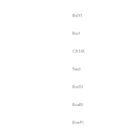
BsiYI
BsrI
Cfr10I
SauI
BsrDI
BsaBI
BsePI