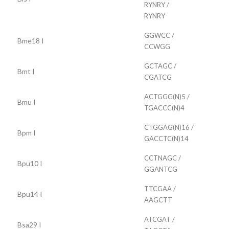
RYNRY /
RYNRY
GGWCC /
Bme18 I
CCWGG
GCTAGC /
Bmt I
CGATCG
ACTGGG(N)5 /
Bmu I
TGACCC(N)4
CTGGAG(N)16 /
Bpm I
GACCTC(N)14
CCTNAGC /
Bpu10 I
GGANTCG
TTCGAA /
Bpu14 I
AAGCTT
ATCGAT /
Bsa29 I