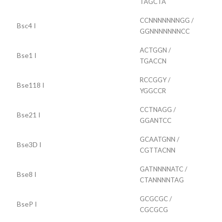
TAGCTA
CCNNNNNNNGG /
Bsc4 I
GGNNNNNNNCC
ACTGGN /
Bse1 I
TGACCN
RCCGGY /
Bse118 I
YGGCCR
CCTNAGG /
Bse21 I
GGANTCC
GCAATGNN /
Bse3D I
CGTTACNN
GATNNNNATC /
Bse8 I
CTANNNNTAG
GCGCGC /
BseP I
CGCGCG