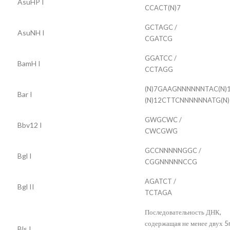
AsuHP I
CCACT(N)7
GCTAGC /
AsuNH I
CGATCG
GGATCC /
BamH I
CCTAGG
(N)7GAAGNNNNNNTAC(N)1
Bar I
(N)12CTTCNNNNNNATG(N)
GWGCWC /
Bbv12 I
CWCGWG
GCCNNNNNGGC /
Bgl I
CGGNNNNNCCG
AGATCT /
Bgl II
TCTAGA
Последовательность ДНК,
содержащая не менее двух 
Bls I