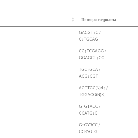
Позиция гидролиза
GACGT↑C /
C↓TGCAG
CC↑TCGAGG /
GGAGCT↓CC
TGC↑GCA /
ACG↓CGT
ACCTGC(N)4↑ /
TGGACG(N)8↓
G↑GTACC /
CCATG↓G
G↑GYRCC /
CCRYG↓G