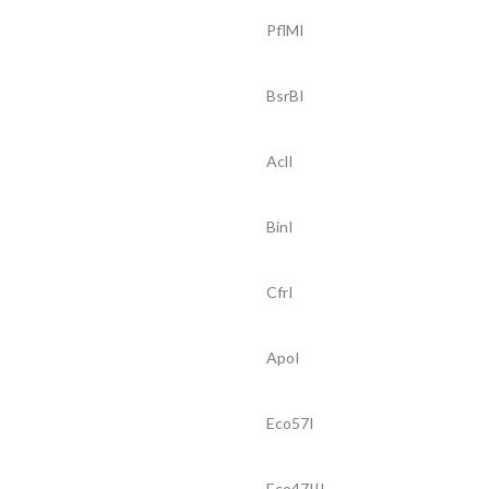
PflMI
BsrBI
AclI
BinI
CfrI
ApoI
Eco57I
Eco47III