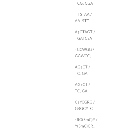
TCG↓CGA
TTS↑AA /
AA↓STT
A↑CTAGT /
TGATC↓A
↑CCWGG /
GGWCC↓
AG↑CT /
TC↓GA
AG↑CT /
TC↓GA
C↑YCGRG /
GRGCY↓C
↑RG(5mC)Y /
Y(5mC)GR↓