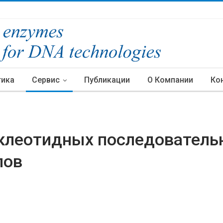
тика
Сервис
Публикации
О Компании
Ко
клеотидных последователь
пов