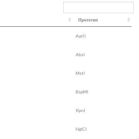
Прототип
AatII
AbsI
MstI
BspMI
KpnI
HgiCI