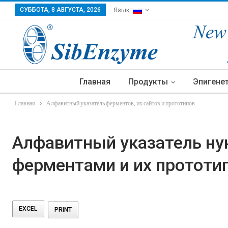
СУББОТА, 8 АВГУСТА, 2026
Язык:
Главная
Продукты
Эпигене
Главная
Алфавитный указатель ферментов, их сайтов и прототипов
Алфавитный указатель ну
ферментами и их прототи
EXCEL
PRINT