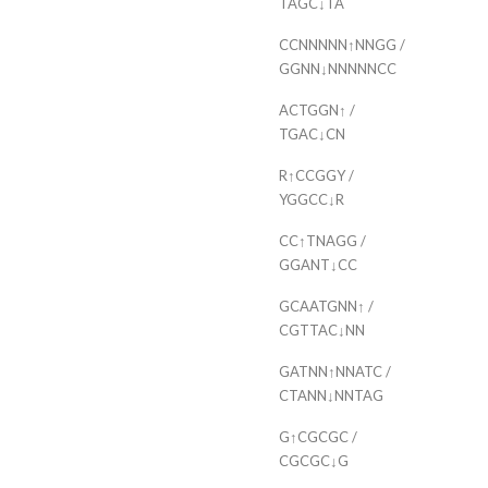
TAGC↓TA
CCNNNNN↑NNGG /
GGNN↓NNNNNCC
ACTGGN↑ /
TGAC↓CN
R↑CCGGY /
YGGCC↓R
CC↑TNAGG /
GGANT↓CC
GCAATGNN↑ /
CGTTAC↓NN
GATNN↑NNATC /
CTANN↓NNTAG
G↑CGCGC /
CGCGC↓G