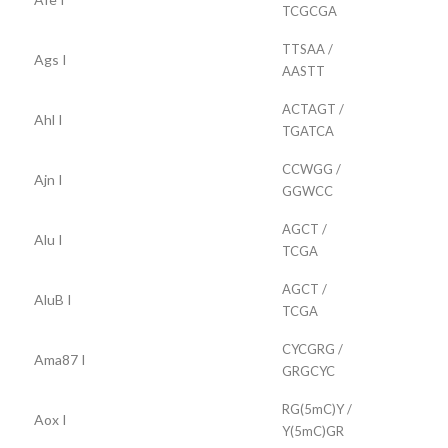
TCGCGA
TTSAA /
Ags I
AASTT
ACTAGT /
Ahl I
TGATCA
CCWGG /
Ajn I
GGWCC
AGCT /
Alu I
TCGA
AGCT /
AluB I
TCGA
CYCGRG /
Ama87 I
GRGCYC
RG(5mC)Y /
Aox I
Y(5mC)GR