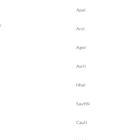
ApaI
/
ArsI
AgeI
AvrII
HhaI
Sau96I
CauII