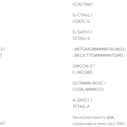
CCACT(N)7↓
G↑CTAGC /
CGATC↓G
G↑GATCC /
CCTAG↓G
2 /
↑(N)7GAAGNNNNNNTAC(N)12↑ 
7
↓(N)12CTTCNNNNNNATG(N)7↓
GWGCW↑C /
C↓WCGWG
GCCNNNN↑NGGC /
CGGN↓NNNNCCG
A↑GATCT /
TCTAG↓A
Последовательность ДНК,
5mC:
содержащая не менее двух 5mC: