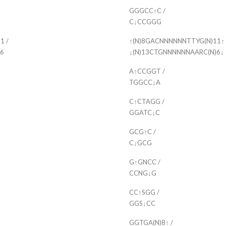
GGGCC↑C /
C↓CCGGG
1 /
↑(N)8GACNNNNNNTTYG(N)11↑ 
)6
↓(N)13CTGNNNNNNAARC(N)6↓
A↑CCGGT /
TGGCC↓A
C↑CTAGG /
GGATC↓C
GCG↑C /
C↓GCG
G↑GNCC /
CCNG↓G
CC↑SGG /
GGS↓CC
GGTGA(N)8↑ /