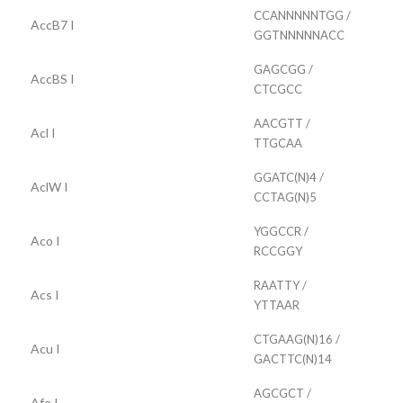
CCANNNNNTGG /
AccB7 I
GGTNNNNNACC
GAGCGG /
AccBS I
CTCGCC
AACGTT /
Acl I
TTGCAA
GGATC(N)4 /
AclW I
CCTAG(N)5
YGGCCR /
Aco I
RCCGGY
RAATTY /
Acs I
YTTAAR
CTGAAG(N)16 /
Acu I
GACTTC(N)14
AGCGCT /
Afe I