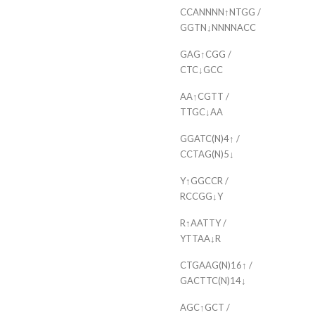
CCANNNN↑NTGG /
GGTN↓NNNNACC
GAG↑CGG /
CTC↓GCC
AA↑CGTT /
TTGC↓AA
GGATC(N)4↑ /
CCTAG(N)5↓
Y↑GGCCR /
RCCGG↓Y
R↑AATTY /
YTTAA↓R
CTGAAG(N)16↑ /
GACTTC(N)14↓
AGC↑GCT /