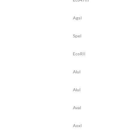
AgsI
SpeI
EcoRII
AluI
AluI
AvaI
AoxI