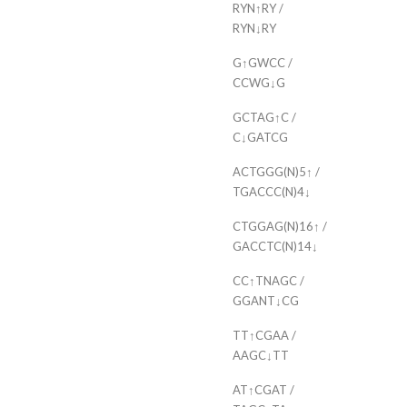
RYN↑RY /
RYN↓RY
G↑GWCC /
CCWG↓G
GCTAG↑C /
C↓GATCG
ACTGGG(N)5↑ /
TGACCC(N)4↓
CTGGAG(N)16↑ /
GACCTC(N)14↓
CC↑TNAGC /
GGANT↓CG
TT↑CGAA /
AAGC↓TT
AT↑CGAT /