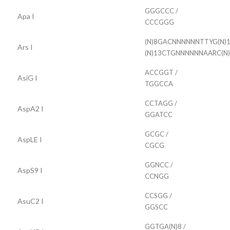
GGGCCC /
Apa I
CCCGGG
(N)8GACNNNNNNTTYG(N)1
Ars I
(N)13CTGNNNNNNAARC(N
ACCGGT /
AsiG I
TGGCCA
CCTAGG /
AspA2 I
GGATCC
GCGC /
AspLE I
CGCG
GGNCC /
AspS9 I
CCNGG
CCSGG /
AsuC2 I
GGSCC
GGTGA(N)8 /