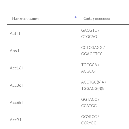
Наименование
Сайт узнавания
GACGTC /
Aat II
CTGCAG
CCTCGAGG /
Abs I
GGAGCTCC
TGCGCA /
Acc16 I
ACGCGT
ACCTGC(N)4 /
Acc36 I
TGGACG(N)8
GGTACC /
Acc65 I
CCATGG
GGYRCC /
AccB1 I
CCRYGG