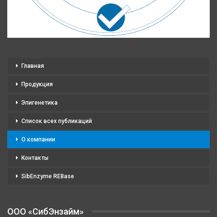
Главная
Продукция
Эпигенетика
Список всех публикаций
О компании
Контакты
SibEnzyme REBase
OOO «СибЭнзайм»