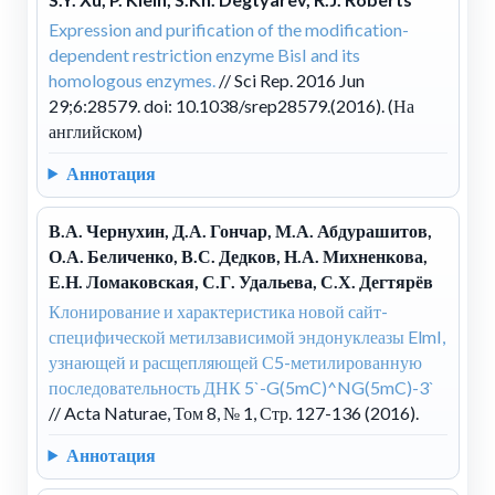
Expression and purification of the modification-
dependent restriction enzyme BisI and its
homologous enzymes.
// Sci Rep. 2016 Jun
29;6:28579. doi: 10.1038/srep28579.(2016). (На
английском)
Аннотация
В.А. Чернухин, Д.А. Гончар, М.А. Абдурашитов,
О.А. Беличенко, В.С. Дедков, Н.А. Михненкова,
Е.Н. Ломаковская, С.Г. Удальева, С.Х. Дегтярёв
Клонирование и характеристика новой сайт-
специфической метилзависимой эндонуклеазы ElmI,
узнающей и расщепляющей С5-метилированную
последовательность ДНК 5`-G(5mC)^NG(5mC)-3`
// Acta Naturae, Том 8, № 1, Стр. 127-136 (2016).
Аннотация