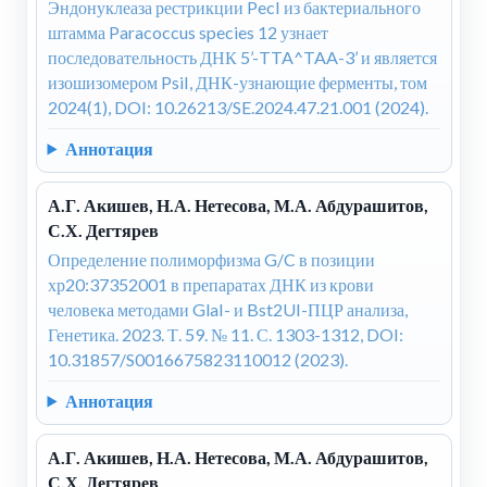
Эндонуклеаза рестрикции PecI из бактериального
штамма Paracoccus species 12 узнает
последовательность ДНК 5’-TTA^TAA-3’ и является
изошизомером PsiI, ДНК-узнающие ферменты, том
2024(1), DOI: 10.26213/SE.2024.47.21.001 (2024).
Аннотация
А.Г. Акишев, Н.А. Нетесова, М.А. Абдурашитов,
С.Х. Дегтярев
Определение полиморфизма G/C в позиции
хр20:37352001 в препаратах ДНК из крови
человека методами GlaI- и Bst2UI-ПЦР анализа,
Генетика. 2023. Т. 59. № 11. С. 1303-1312, DOI:
10.31857/S0016675823110012 (2023).
Аннотация
А.Г. Акишев, Н.А. Нетесова, М.А. Абдурашитов,
С.Х. Дегтярев