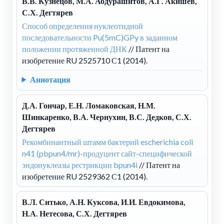
В.В. Кузнецов, М.А. Абдурашитов, А.Г. Акишев,
С.Х. Дегтярев
Способ определения нуклеотидной
последовательности Pu(5mC)GPy в заданном
положении протяженной ДНК
// Патент на
изобретение RU 2525710 С1 (2014).
Аннотация
Д.А. Гончар, Е.Н. Ломаковская, Н.М.
Шинкаренко, В.А. Чернухин, В.С. Дедков, С.Х.
Дегтярев
Рекомбинантный штамм бактерий escherichia coli
n41 (pbpun4/mr)-продуцент сайт-специфической
эндонуклеазы рестрикции bpun4i
// Патент на
изобретение RU 2529362 С1 (2014).
В.Л. Ситько, А.Н. Куксова, И.И. Евдокимова,
Н.А. Нетесова, С.Х. Дегтярев