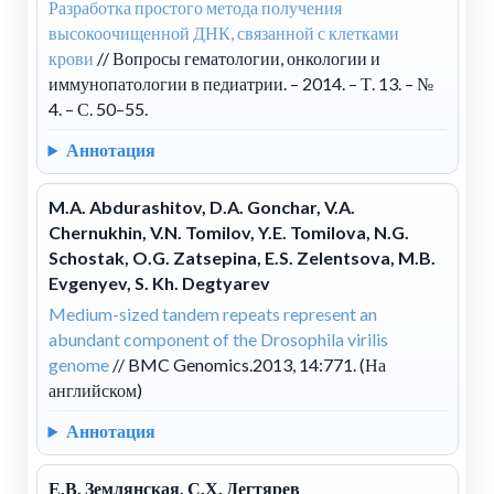
Разработка простого метода получения
высокоочищенной ДНК, связанной с клетками
крови
// Вопросы гематологии, онкологии и
иммунопатологии в педиатрии. – 2014. – Т. 13. – №
4. – С. 50–55.
Аннотация
M.A. Abdurashitov, D.A. Gonchar, V.A.
Chernukhin, V.N. Tomilov, Y.E. Tomilova, N.G.
Schostak, O.G. Zatsepina, E.S. Zelentsova, M.B.
Evgenyev, S. Kh. Degtyarev
Medium-sized tandem repeats represent an
abundant component of the Drosophila virilis
genome
// BMC Genomics.2013, 14:771. (На
английском)
Аннотация
Е.В. Землянская, С.Х. Дегтярев