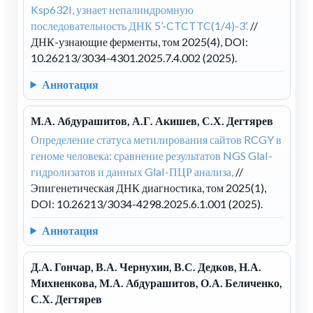
Ksp632I, узнает непалиндромную
последовательность ДНК 5’-CTCTTC(1/4)-3’.
//
ДНК-узнающие ферменты, том 2025(4), DOI:
10.26213/3034-4301.2025.7.4.002 (2025).
Аннотация
М.А. Абдурашитов, А.Г. Акишев, С.Х. Дегтярев
Определение статуса метилирования сайтов RCGY в
геноме человека: сравнение результатов NGS GlaI-
гидролизатов и данных GlaI-ПЦР анализа,
//
Эпигенетическая ДНК диагностика, том 2025(1),
DOI: 10.26213/3034-4298.2025.6.1.001 (2025).
Аннотация
Д.А. Гончар, В.А. Чернухин, В.С. Дедков, Н.А.
Михненкова, М.А. Абдурашитов, О.А. Беличенко,
С.Х. Дегтярев