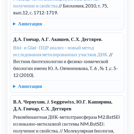
получение и свойства
// Биохимия, 2010, т. 75,
вып.12, с. 1712-1719.
Аннотация
Д.А. Гончар, А.Г. Акишев, С.Х. Дегтярев.
BlsI- и GlaI- ПЦР анализ – новый метод
исследования метилированных участков ДНК.
//
Вестник биотехнологии и физико-химической
биологии имени Ю. А. Овчинникова, Т. 6 , № 1 ,с. 5-
12 (2010).
Аннотация
В.А. Чернухин, J. Seggewiss, Ю.Г. Каширина,
Д.А. Гончар, С.Х. Дегтярев
Рекомбинантная ДНК-метилтрансфераза M2.BstSEI
из никазно-метилазной системы NM.BstSEI:
получение и свойства.
// Молекулярная биология,