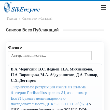
Главная
Список всех публикаций
Список Всех Публикаций
Фильтр
В.А. Чернухин, В.С. Дедков, Н.А. Михненкова,
Н.А. Воронцова, М.А. Абдурашитов, Д.А. Гончар,
С.Х. Дегтярев
Эндонуклеаза рестрикции Pse31I из штамма
бактерии Peribacillus species 31, изошизомер
Eco31I, узнает непалиндромную
последовательность ДНК 5’-GGTCTC-3’ (1/5)
//
ДНК-узнающие ферменты, том 2025(1), DOI: