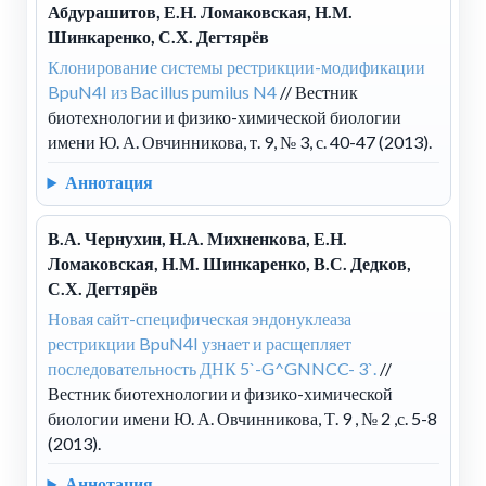
Абдурашитов, Е.Н. Ломаковская, Н.М.
Шинкаренко, С.Х. Дегтярёв
Клонирование системы рестрикции-модификации
BpuN4I из Bacillus pumilus N4
// Вестник
биотехнологии и физико-химической биологии
имени Ю. А. Овчинникова, т. 9, № 3, с. 40-47 (2013).
Аннотация
В.А. Чернухин, Н.А. Михненкова, Е.Н.
Ломаковская, Н.М. Шинкаренко, В.С. Дедков,
С.Х. Дегтярёв
Новая сайт-специфическая эндонуклеаза
рестрикции BpuN4I узнает и расщепляет
последовательность ДНК 5`-G^GNNCC- 3`.
//
Вестник биотехнологии и физико-химической
биологии имени Ю. А. Овчинникова, Т. 9 , № 2 ,с. 5-8
(2013).
Аннотация