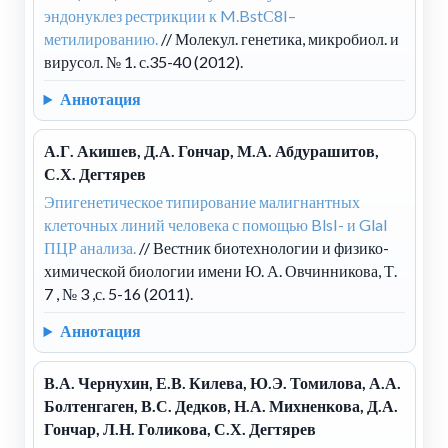
эндонуклез рестрикции к M.BstС8I–
метилированию.
// Молекул. генетика, микробиол. и
вирусол. № 1. с.35-40 (2012).
Аннотация
А.Г. Акишев, Д.А. Гончар, М.А. Абдурашитов,
С.Х. Дегтярев
Эпигенетическое типирование малигнантных
клеточных линий человека с помощью BlsI- и GlaI
ПЦР анализа.
// Вестник биотехнологии и физико-
химической биологии имени Ю. А. Овчинникова, Т.
7 , № 3 ,с. 5-16 (2011).
Аннотация
В.А. Чернухин, Е.В. Килева, Ю.Э. Томилова, А.А.
Болтенгаген, В.С. Дедков, Н.А. Михненкова, Д.А.
Гончар, Л.Н. Голикова, С.Х. Дегтярев