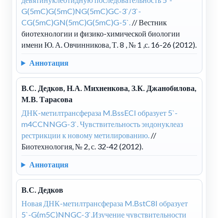
G(5mC)G(5mC)NG(5mC)GC-3`/3`-
CG(5mC)GN(5mC)G(5mC)G-5`.
// Вестник
биотехнологии и физико-химической биологии
имени Ю. А. Овчинникова, Т. 8 , № 1 ,с. 16-26 (2012).
Аннотация
В.С. Дедков, Н.А. Михненкова, З.К. Джанобилова,
М.В. Тарасова
ДНК-метилтрансфераза M.BssECI образует 5`-
m4CCNNGG-3`. Чувствительность эндонуклеаз
рестрикции к новому метилированию.
//
Биотехнология, № 2, с. 32-42 (2012).
Аннотация
В.С. Дедков
Новая ДНК-метилтрансфераза M.BstC8I образует
5`-G(m5C)NNGC-3`.Изучение чувствительности