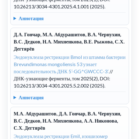
10.26213/3034-4301.2025.4.1.001 (2025).
Аннотация
Д.А. Гончар, М.А. Абдурашитов, В.А. Чернухин,
В.С. Дедков, Н.А. Михненкова, В.Е. Рыжова, С.Х.
Дегтярёв
Эндонуклеаза рестрикции BmoI из штамма бактерии
Brevundimonas mongoliensis 53 узнает
последовательность ДНК 5’-GG^GWCCC-3’.
//
ДНК-узнающие ферменты, том 2025(2), DOI:
10.26213/3034-4301.2025.5.2.002 (2025).
Аннотация
М.А. Абдурашитов, Д.А. Гончар, В.А. Чернухин,
В.С. Дедков, Н.А. Михненкова, А.А. Никонова,
С.Х. Дегтярёв
Эндонуклеаза рестрикции EmiI, изошизомер