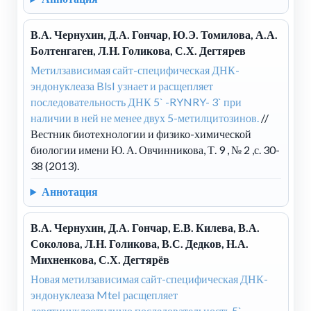
В.А. Чернухин, Д.А. Гончар, Ю.Э. Томилова, А.А.
Болтенгаген, Л.Н. Голикова, С.Х. Дегтярев
Метилзависимая сайт-специфическая ДНК-
эндонуклеаза BlsI узнает и расщепляет
последовательность ДНК 5` -RYNRY- 3` при
наличии в ней не менее двух 5-метилцитозинов.
//
Вестник биотехнологии и физико-химической
биологии имени Ю. А. Овчинникова, Т. 9 , № 2 ,с. 30-
38 (2013).
Аннотация
В.А. Чернухин, Д.А. Гончар, Е.В. Килева, В.А.
Соколова, Л.Н. Голикова, В.С. Дедков, Н.А.
Михненкова, С.Х. Дегтярёв
Новая метилзависимая сайт-специфическая ДНК-
эндонуклеаза MteI расщепляет
девятинуклеотидную последовательность 5`-