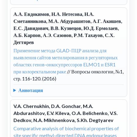
А.А. Евдокимов, Н.А. Нетесова, Н.А.
Сметанникова, М.А. Абдурашитов, А.Г. Акишев,
Е.С. Давидович, В.В. Кузнецов, Ю.Д. Ермолаев,
А.Б. Карпов, А.Э. Сазонов, Р.М. Тахауов, С.Х.
Дегтярев
Применение метода GLAD-ПЦР анализа для
выявления сайтов метилирования в регуляторных
областях генов-онкосупрессоров ELMO1 и ESR1
при колоректальном раке
// Вопросы онкологии, №1,
стр. 116-120. (2016)
Аннотация
V.A. Chernukhin, D.A. Gonchar, M.A.
Abdurashitov, E.V. Kileva, O.A. Belichenko, V.S.
Dedkov, N.A. Mikhnenkova, S.Kh. Degtyarev
Comparative analysis of biochemical properties of
site specific methyl-directed DNA endonucleases