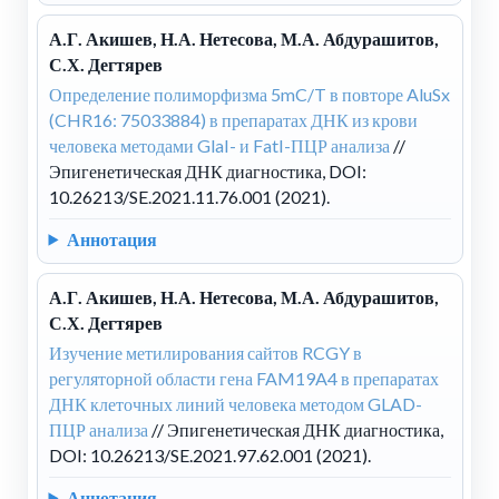
А.Г. Акишев, Н.А. Нетесова, М.А. Абдурашитов,
С.Х. Дегтярев
Определение полиморфизма 5mC/T в повторе AluSx
(CHR16: 75033884) в препаратах ДНК из крови
человека методами GlaI- и FatI-ПЦР анализа
//
Эпигенетическая ДНК диагностика, DOI:
10.26213/SE.2021.11.76.001 (2021).
Аннотация
А.Г. Акишев, Н.А. Нетесова, М.А. Абдурашитов,
С.Х. Дегтярев
Изучение метилирования сайтов RCGY в
регуляторной области гена FAM19A4 в препаратах
ДНК клеточных линий человека методом GLAD-
ПЦР анализа
// Эпигенетическая ДНК диагностика,
DOI: 10.26213/SE.2021.97.62.001 (2021).
Аннотация