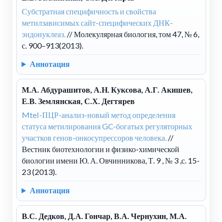
Субстратная специфичность и свойства
метилзависимых сайт-специфических ДНК-
эндонуклеаз.
// Молекулярная биология, том 47, № 6,
с. 900–913(2013).
Аннотация
М.А. Абдурашитов, А.Н. Куксова, А.Г. Акишев,
Е.В. Землянская, С.Х. Дегтярев
MteI-ПЦР-анализ-новый метод определения
статуса метилирования GC-богатых регуляторных
участков генов-онкосупрессоров человека.
//
Вестник биотехнологии и физико-химической
биологии имени Ю. А. Овчинникова, Т. 9 , № 3 ,с. 15-
23 (2013).
Аннотация
В.С. Дедков, Д.А. Гончар, В.А. Чернухин, М.А.