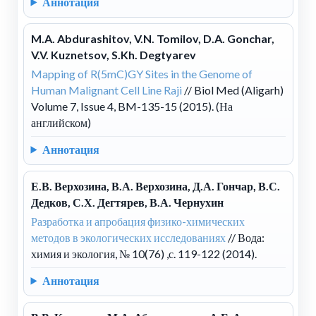
Аннотация
M.A. Abdurashitov, V.N. Tomilov, D.A. Gonchar,
V.V. Kuznetsov, S.Kh. Degtyarev
Mapping of R(5mC)GY Sites in the Genome of
Human Malignant Cell Line Raji
// Biol Med (Aligarh)
Volume 7, Issue 4, BM-135-15 (2015). (На
английском)
Аннотация
Е.В. Верхозина, В.А. Верхозина, Д.А. Гончар, В.С.
Дедков, С.Х. Дегтярев, В.А. Чернухин
Разработка и апробация физико-химических
методов в экологических исследованиях
// Вода:
химия и экология, № 10(76) ,с. 119-122 (2014).
Аннотация