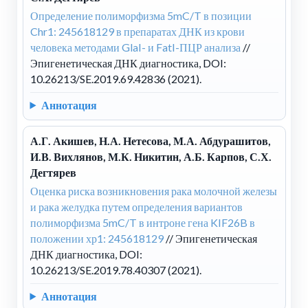
Определение полиморфизма 5mC/T в позиции
Chr1: 245618129 в препаратах ДНК из крови
человека методами GlaI- и FatI-ПЦР анализа
//
Эпигенетическая ДНК диагностика, DOI:
10.26213/SE.2019.69.42836 (2021).
Аннотация
А.Г. Акишев, Н.А. Нетесова, М.А. Абдурашитов,
И.В. Вихлянов, М.К. Никитин, А.Б. Карпов, С.Х.
Дегтярев
Оценка риска возникновения рака молочной железы
и рака желудка путем определения вариантов
полиморфизма 5mC/T в интроне гена KIF26B в
положении хр1: 245618129
// Эпигенетическая
ДНК диагностика, DOI:
10.26213/SE.2019.78.40307 (2021).
Аннотация