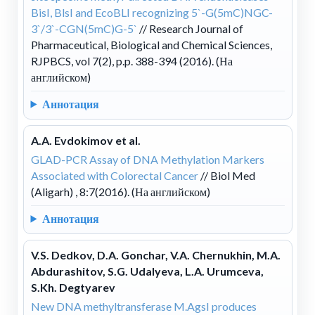
BisI, BlsI and EcoBLI recognizing 5`-G(5mC)NGC-
3`/3`-CGN(5mC)G-5`
// Research Journal of
Pharmaceutical, Biological and Chemical Sciences,
RJPBCS, vol 7(2), p.p. 388-394 (2016). (На
английском)
Аннотация
A.A. Evdokimov et al.
GLAD-PCR Assay of DNA Methylation Markers
Associated with Colorectal Cancer
// Biol Med
(Aligarh) , 8:7(2016). (На английском)
Аннотация
V.S. Dedkov, D.A. Gonchar, V.A. Chernukhin, M.A.
Abdurashitov, S.G. Udalyeva, L.A. Urumceva,
S.Kh. Degtyarev
New DNA methyltransferase M.AgsI produces