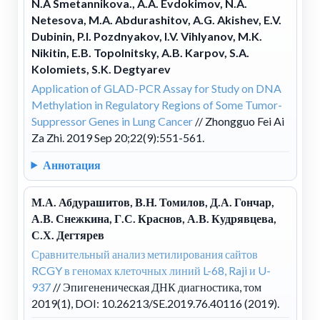
N.A Smetannikova., A.A. Evdokimov, N.A.
Netesova, M.A. Abdurashitov, A.G. Akishev, E.V.
Dubinin, P.I. Pozdnyakov, I.V. Vihlyanov, M.K.
Nikitin, E.B. Topolnitsky, A.B. Karpov, S.A.
Kolomiets, S.K. Degtyarev
Application of GLAD-PCR Assay for Study on DNA
Methylation in Regulatory Regions of Some Tumor-
Suppressor Genes in Lung Cancer
// Zhongguo Fei Ai
Za Zhi. 2019 Sep 20;22(9):551-561.
Аннотация
М.А. Абдурашитов, В.Н. Томилов, Д.А. Гончар,
А.В. Снежкина, Г.С. Краснов, А.В. Кудрявцева,
С.Х. Дегтярев
Сравнительный анализ метилирования сайтов
RCGY в геномах клеточных линий L-68, Raji и U-
937
// Эпигененическая ДНК диагностика, том
2019(1), DOI: 10.26213/SE.2019.76.40116 (2019).