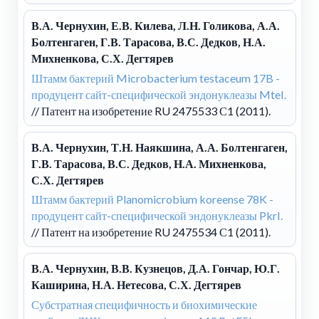
В.А. Чернухин, Е.В. Килева, Л.Н. Голикова, А.А.
Болтенгаген, Г.В. Тарасова, В.С. Дедков, Н.А.
Михненкова, С.Х. Дегтярев
Штамм бактерий Microbacterium testaceum 17B -
продуцент сайт-специфической эндонуклеазы MteI.
// Патент на изобретение RU 2475533 С1 (2011).
В.А. Чернухин, Т.Н. Наякшина, А.А. Болтенгаген,
Г.В. Тарасова, В.С. Дедков, Н.А. Михненкова,
С.Х. Дегтярев
Штамм бактерий Planomicrobium koreense 78K -
продуцент сайт-специфической эндонуклеазы PkrI.
// Патент на изобретение RU 2475534 С1 (2011).
В.А. Чернухин, В.В. Кузнецов, Д.А. Гончар, Ю.Г.
Каширина, Н.А. Нетесова, С.Х. Дегтярев
Субстратная специфичность и биохимические