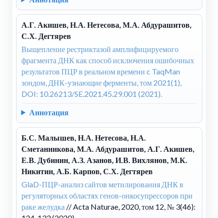
А.Г. Акишев, Н.А. Нетесова, М.А. Абдурашитов,
С.Х. Дегтярев
Выщепление рестриктазой амплифицируемого
фрагмента ДНК как способ исключения ошибочных
результатов ПЦР в реальном времени c TaqMan
зондом, ДНК-узнающие ферменты, том 2021(1),
DOI: 10.26213/SE.2021.45.29.001 (2021).
Аннотация
Б.С. Малышев, Н.А. Нетесова, Н.А.
Сметанникова, М.А. Абдурашитов, А.Г. Акишев,
Е.В. Дубинин, А.З. Азанов, И.В. Вихлянов, М.К.
Никитин, А.Б. Карпов, С.Х. Дегтярев
GlaD-ПЦР-анализ сайтов метилирования ДНК в
регуляторных областях генов-онкосупрессоров при
раке желудка
// Acta Naturae, 2020, том 12, № 3(46):
124-133 (2020).