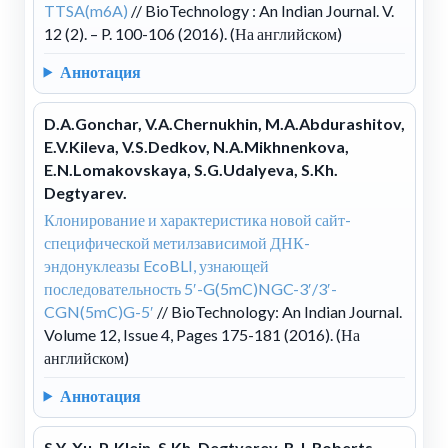
TTSA(m6A)
// BioTechnology : An Indian Journal. V.
12 (2). – P. 100-106 (2016). (На английском)
Аннотация
D.A.Gonchar, V.A.Chernukhin, M.A.Abdurashitov,
E.V.Kileva, V.S.Dedkov, N.A.Mikhnenkova,
E.N.Lomakovskaya, S.G.Udalyeva, S.Kh.
Degtyarev.
Клонирование и характеристика новой сайт-
специфической метилзависимой ДНК-
эндонуклеазы EcoBLI, узнающей
последовательность 5′-G(5mC)NGC-3′/3′-
CGN(5mC)G-5′
// BioTechnology: An Indian Journal.
Volume 12, Issue 4, Pages 175-181 (2016). (На
английском)
Аннотация
S.Y. Xu, P. Klein, S.Kh. Degtyarev, R.J. Roberts