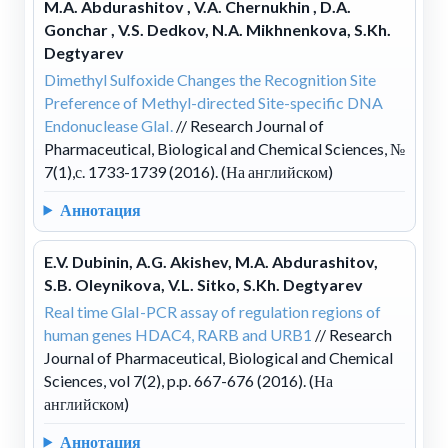
M.A. Abdurashitov , V.A. Chernukhin , D.A.
Gonchar , V.S. Dedkov, N.A. Mikhnenkova, S.Kh.
Degtyarev
Dimethyl Sulfoxide Changes the Recognition Site
Preference of Methyl-directed Site-specific DNA
Endonuclease GlaI.
// Research Journal of
Pharmaceutical, Biological and Chemical Sciences, №
7(1),с. 1733-1739 (2016). (На английском)
Аннотация
E.V. Dubinin, A.G. Akishev, M.A. Abdurashitov,
S.B. Oleynikova, V.L. Sitko, S.Kh. Degtyarev
Real time GlaI-PCR assay of regulation regions of
human genes HDAC4, RARB and URB1
// Research
Journal of Pharmaceutical, Biological and Chemical
Sciences, vol 7(2), p.p. 667-676 (2016). (На
английском)
Аннотация