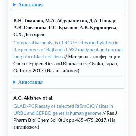
Аннотация
В.Н. Томилов, М.А. Абдурашитов, Д.А. Гончар,
А.В. Снежкина, Г.С. Краснов, А.В. Кудрявцева,
С.Х. Дегтярев.
Comparative analysis of RCGY sites methylation in
the genomes of Raji and U-937 malignant and normal
lung fibroblast cell lines
// Материалы конференции
Cancer Epigenetics and Biomarkers, Osaka, Japan,
October 2017. (На английском)
Аннотация
A.G. Akishev et al.
GLAD-PCR assay of selected R(5mC)GY sites in
URB1 and CEPBD genes in human genome
// Res J
Pharm Biol Chem Sci, 8(1): pp.465-475, 2017. (На
английском)