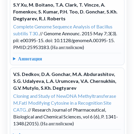
S.Y Xu, M. Boitano, T.A. Clark, T. Vincze, A.
Fomenkov, S. Kumar, P.H. Too, D. Gonchar, S.Kh.
Degtyarev, R.J. Roberts
Complete Genome Sequence Analysis of Bacillus
subtilis T30.
// Genome Announc. 2015 May 7;3(3).
pii: e00395-15. doi: 10.1128/genomeA.00395-15.
PMID:25953183. (На английском)
Аннотация
V.S. Dedkov, D.A. Gonchar, M.A. Abdurashitov,
S.G. Udalyeva, L.A. Urumceva, V.A. Chernukhin,
G.V. Mutylo, S.Kh. Degtyarev
Cloning and Study of NewDNA Methyltransferase
M.FatI Modifying Cytosine in a Recognition Site
CATG.
// Research Journal of Pharmaceutical,
Biological and Chemical Sciences, vol 6 (6), P. 1341-
1348.(2015). (На английском)