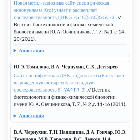
Новая метил-зависимая сайт-специфическая
эндонуклеаза KroI узнает и расщепляет
последовательность ДНК 5`-G^C(5mC)GGC-3`.
//
Вестник биотехнологии и физико-химической
биологии имени Ю. А. Овчинникова, Т. 7 , № 1 ,с. 14-
20 (2011).
Аннотация
Ю.Э. Томилова, В.А. Чернухин, С.Х. Дегтярев
Сайт-специфическая ДНК-эндонуклеаза FaiI узнает
вырожденную четырехнуклеотидную
последовательность 5`-YA^TR-3`.
// Вестник
биотехнологии и физико-химической биологии
имени Ю. А. Овчинникова, Т. 7 , № 2 ,с. 11-16 (2011).
Аннотация
В.А. Чернухин, Т.Н. Наякшина, Д.А. Гончар, Ю.Э.
Томилова, М.В. Тарасова, В.С. Дедков, Н.А.