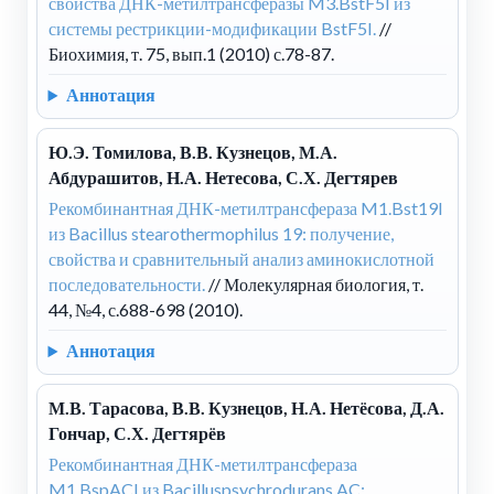
свойства ДНК-метилтрансферазы M3.BstF5I из
системы рестрикции-модификации BstF5I.
//
Биохимия, т. 75, вып.1 (2010) с.78-87.
Аннотация
Ю.Э. Томилова, В.В. Кузнецов, М.А.
Абдурашитов, Н.А. Нетесова, С.Х. Дегтярев
Рекомбинантная ДНК-метилтрансфераза M1.Bst19I
из Bacillus stearothermophilus 19: получение,
свойства и сравнительный анализ аминокислотной
последовательности.
// Молекулярная биология, т.
44, №4, с.688-698 (2010).
Аннотация
М.В. Тарасова, В.В. Кузнецов, Н.А. Нетёсова, Д.А.
Гончар, С.Х. Дегтярёв
Рекомбинантная ДНК-метилтрансфераза
M1.BspACI из Bacilluspsychrodurans AC: