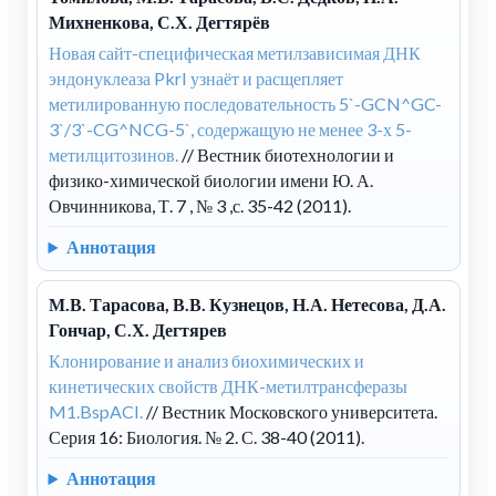
Михненкова, С.Х. Дегтярёв
Новая сайт-специфическая метилзависимая ДНК
эндонуклеаза PkrI узнаёт и расщепляет
метилированную последовательность 5`-GCN^GC-
3`/3`-CG^NCG-5`, содержащую не менее 3-х 5-
метилцитозинов.
// Вестник биотехнологии и
физико-химической биологии имени Ю. А.
Овчинникова, Т. 7 , № 3 ,с. 35-42 (2011).
Аннотация
М.В. Тарасова, В.В. Кузнецов, Н.А. Нетесова, Д.А.
Гончар, С.Х. Дегтярев
Клонирование и анализ биохимических и
кинетических свойств ДНК-метилтрансферазы
M1.BspACI.
// Вестник Московского университета.
Серия 16: Биология. № 2. С. 38-40 (2011).
Аннотация