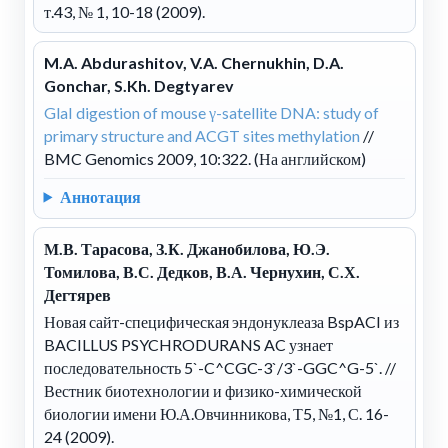
т.43, № 1, 10-18 (2009).
M.A. Abdurashitov, V.A. Chernukhin, D.A.
Gonchar, S.Kh. Degtyarev
GlaI digestion of mouse γ-satellite DNA: study of
primary structure and ACGT sites methylation
//
BMC Genomics 2009, 10:322. (На английском)
Аннотация
М.В. Тарасова, З.К. Джанобилова, Ю.Э.
Томилова, В.С. Дедков, В.А. Чернухин, С.Х.
Дегтярев
Новая сайт-специфическая эндонуклеаза BspACI из
BACILLUS PSYCHRODURANS AC узнает
последовательность 5`-C^CGC-3`/3`-GGC^G-5`.
//
Вестник биотехнологии и физико-химической
биологии имени Ю.А.Овчинникова, Т5, №1, С. 16-
24 (2009).