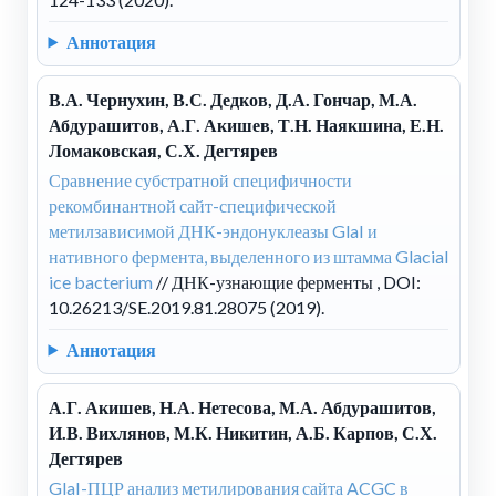
Аннотация
В.А. Чернухин, В.С. Дедков, Д.А. Гончар, М.А.
Абдурашитов, А.Г. Акишев, Т.Н. Наякшина, Е.Н.
Ломаковская, С.Х. Дегтярев
Сравнение субстратной специфичности
рекомбинантной сайт-специфической
метилзависимой ДНК-эндонуклеазы GlaI и
нативного фермента, выделенного из штамма Glacial
ice bacterium
// ДНК-узнающие ферменты , DOI:
10.26213/SE.2019.81.28075 (2019).
Аннотация
А.Г. Акишев, Н.А. Нетесова, М.А. Абдурашитов,
И.В. Вихлянов, М.К. Никитин, А.Б. Карпов, С.Х.
Дегтярев
GlaI-ПЦР анализ метилирования сайта ACGC в