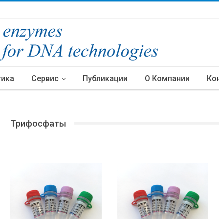
тика
Сервис
Публикации
О Компании
Ко
Трифосфаты