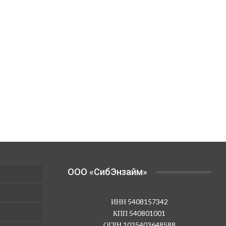
OOO «СибЭнзайм»
ИНН 5408157342
КПП 540801001
ОГРН 1025403648588