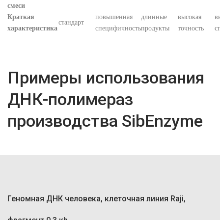
смеси
Краткая
повышенная
длинные
высокая
в
стандарт
характеристика
специфичность
продукты
точность
с
Примеры использования
ДНК-полимераз
производства SibEnzyme
Геномная ДНК человека, клеточная линия Raji,