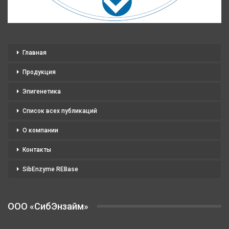
Главная
Продукция
Эпигенетика
Список всех публикаций
О компании
Контакты
SibEnzyme REBase
OOO «СибЭнзайм»