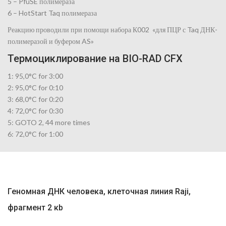
5 – PfuSE полимераза
6 – HotStart Taq полимераза
Реакцию проводили при помощи набора К002 «для ПЦР с Taq ДНК-
полимеразой и буфером AS»
Термоциклирование на BIO-RAD CFX
1: 95,0°C for 3:00
2: 95,0°C for 0:10
3: 68,0°C for 0:20
4: 72,0°C for 0:30
5: GOTO 2, 44 more times
6: 72,0°C for 1:00
Геномная ДНК человека, клеточная линия Raji,
фрагмент 2 кb