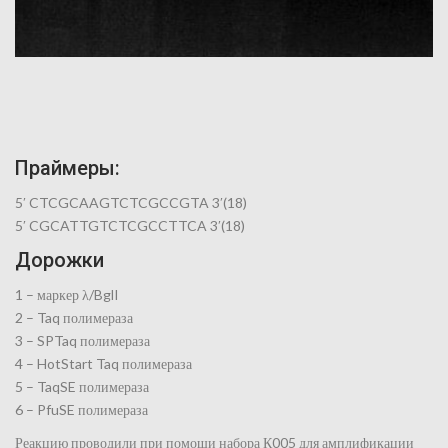
Праймеры:
5′ CTCGCAAGTCTCGCCGTA 3′(18)
5′ CGCATTGTCTCGCCTTCA 3′(18)
Дорожки
1 – маркер λ/BglI
2 – Taq полимераза
3 – SPTaq полимераза
4 – HotStart Taq полимераза
5 – TaqSE полимераза
6 – PfuSE полимераза
Реакцию проводили при помощи набора К005 для амплификации