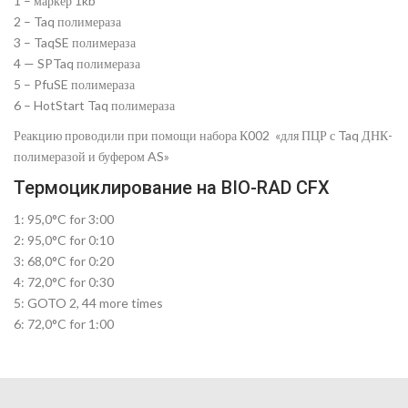
1 – маркер 1kb
2 – Taq полимераза
3 – TaqSE полимераза
4 — SPTaq полимераза
5 – PfuSE полимераза
6 – HotStart Taq полимераза
Реакцию проводили при помощи набора К002 «для ПЦР с Taq ДНК-
полимеразой и буфером AS»
Термоциклирование на BIO-RAD CFX
1: 95,0°C for 3:00
2: 95,0°C for 0:10
3: 68,0°C for 0:20
4: 72,0°C for 0:30
5: GOTO 2, 44 more times
6: 72,0°C for 1:00