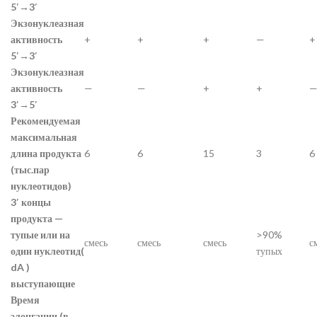
5′→3′
Экзонуклеазная
активность
+
+
+
—
+
5′→3′
Экзонуклеазная
активность
—
—
+
+
3′→5′
Рекомендуемая
максимальная
длина продукта
6
6
15
3
6
(тыс.пар
нуклеотидов)
3′ концы
продукта —
тупые или на
>90%
смесь
смесь
смесь
с
один нуклеотид(
тупых
dA )
выступающие
Время
элонгации (в