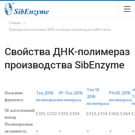
Главная
Примеры использования ДНК-полимераз производства SibEnzyme
Свойства ДНК-полимераз
производства SibEnzyme
Taq SE
«
Название
Taq ДНК
SP-Taq ДНК
PfuSE ДНК
ДНК
T
фермента
полимераза
полимераза
полимераза
полимераза
п
SE каталожный
E331, E332
E333, E334
E313, E314
E363, E364
E
номер
Полимеразная
активность
+
+
+
+
+