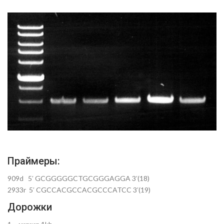
Праймеры:
909d 5′ GCGGGGGCTGCGGGAGGA 3′(18)
2933r 5′ CGCCACGCCACGCCCATCC 3′(19)
Дорожки