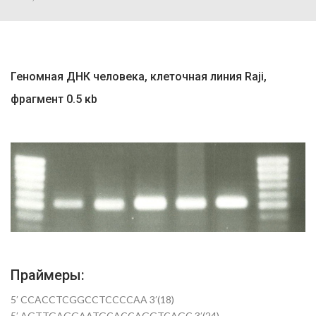
Геномная ДНК человека, клеточная линия Raji,
фрагмент 0.5 кb
Праймеры:
5′ CCACCTCGGCCTCCCCAA 3′(18)
5′ AGTTGAGGAATGCACCAGGTCAGC 3′(24)