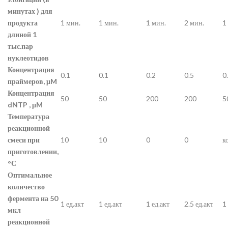
минутах ) для
продукта
1 мин.
1 мин.
1 мин.
2 мин.
1
длиной 1
тыс.пар
нуклеотидов
Концентрация
0.1
0.1
0.2
0.5
0
праймеров, μM
Концентрация
50
50
200
200
5
dNTP , μM
Температура
реакционной
смеси при
10
10
0
0
к
приготовлении,
°С
Оптимальное
количество
фермента на 50
1 ед.акт
1 ед.акт
1 ед.акт
2.5 ед.акт
1
мкл
реакционной