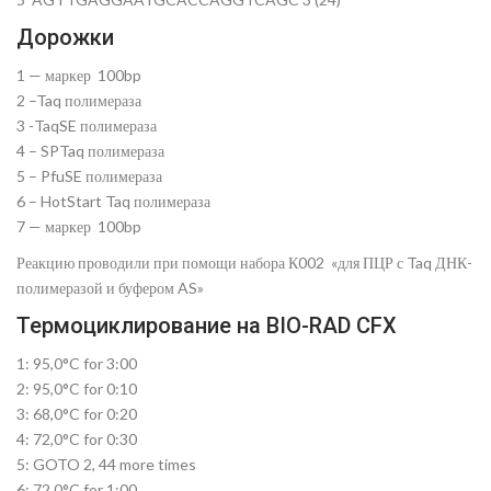
Дорожки
1 — маркер 100bp
2 –Taq полимераза
3 -TaqSE полимераза
4 – SPTaq полимераза
5 – PfuSE полимераза
6 – HotStart Taq полимераза
7 — маркер 100bp
Реакцию проводили при помощи набора К002 «для ПЦР с Taq ДНК-
полимеразой и буфером AS»
Термоциклирование на BIO-RAD CFX
1: 95,0°C for 3:00
2: 95,0°C for 0:10
3: 68,0°C for 0:20
4: 72,0°C for 0:30
5: GOTO 2, 44 more times
6: 72,0°C for 1:00