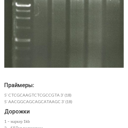
Праймеры:
5′ CTCGCAAGTCTCGCCGTA 3′ (18)
5′ AACGGCAGCAGCATAAGC 3′ (18)
Дорожки
1 – маркер 1kb
2 – SPTaq полимераза