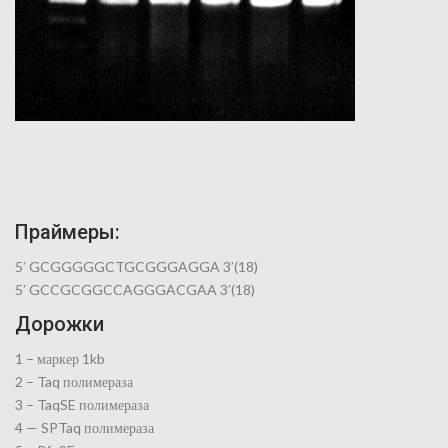
Праймеры:
5′ GCGGGGGCTGCGGGAGGA 3′(18)
5′ GCCGCGGCCAGGGACGAA 3′(18)
Дорожки
1 – маркер 1kb
2 – Taq полимераза
3 – TaqSE полимераза
4 — SPTaq полимераза