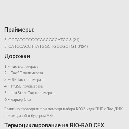
Праймеры:
5’ GCTATGCCGCCAACGCCATCC 3’(21)
5’ CATCCACCTTATGGCTGCCGCTGT 3’(24)
Дорожки
1 – Taq полимераза
2 – TaqSE полимераза
3 — SPTaq полимераза
4 – PfuSE полимераза
5 – HotStart Taq полимераза
6 – маркер 1 kb
Реакцию проводили при помощи набора К002 «для ПЦР с Taq ДНК-
полимеразой и буфером AS»
Термоциклирование на BIO-RAD CFX