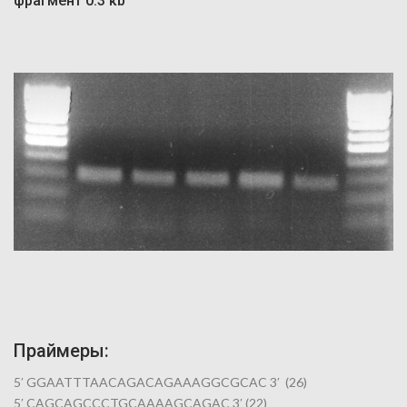
фрагмент 0.3 кb
Праймеры:
5′ GGAATTTAACAGACAGAAAGGCGCAC 3′ (26)
5′ CAGCAGCCCTGCAAAAGCAGAC 3′ (22)