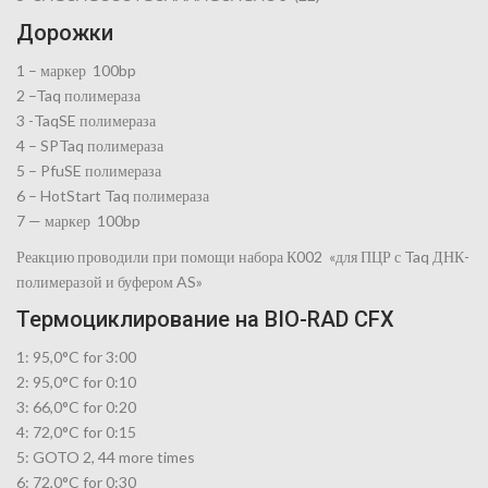
Дорожки
1 – маркер 100bp
2 –Taq полимераза
3 -TaqSE полимераза
4 – SPTaq полимераза
5 – PfuSE полимераза
6 – HotStart Taq полимераза
7 — маркер 100bp
Реакцию проводили при помощи набора К002 «для ПЦР с Taq ДНК-
полимеразой и буфером AS»
Термоциклирование на BIO-RAD CFX
1: 95,0°C for 3:00
2: 95,0°C for 0:10
3: 66,0°C for 0:20
4: 72,0°C for 0:15
5: GOTO 2, 44 more times
6: 72,0°C for 0:30