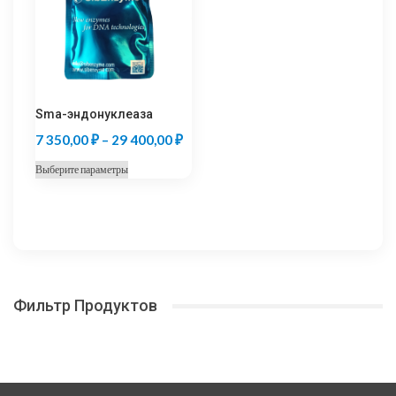
можно
выбрать
на
странице
товара.
Sma-эндонуклеаза
Диапазон
7 350,00
₽
–
29 400,00
₽
цен:
Этот
Выберите параметры
7
товар
350,00 ₽
имеет
несколько
–
вариаций.
29
Опции
400,00 ₽
можно
Фильтр Продуктов
выбрать
на
странице
товара.