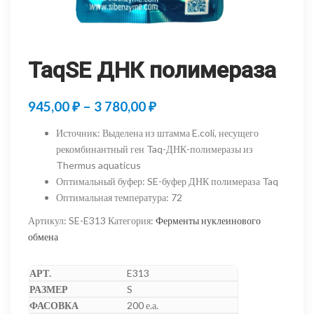
TaqSE ДНК полимераза
Диапазон
945,00
₽
–
3 780,00
₽
цен:
Источник
:
Выделена из штамма E.coli, несущего
945,00 ₽
рекомбинантный ген Taq-ДНК-полимеразы из
Thermus aquaticus
–
Оптимальный буфер
:
SE-буфер ДНК полимераза Taq
3
Оптимальная температура
:
72
780,00 ₽
Артикул:
SE-E313
Категория:
Ферменты нуклеинового
обмена
E313
S
200 е.а.