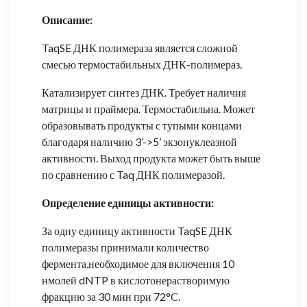
Описание:
TaqSE ДНК полимераза является сложной
смесью термостабильных ДНК-полимераз.
Катализирует синтез ДНК. Требует наличия
матрицы и праймера. Термостабильна. Может
образовывать продукты с тупыми концами
благодаря наличию 3’->5’ экзонуклеазной
активности. Выход продукта может быть выше
по сравнению с Taq ДНК полимеразой.
Определение единицы активности:
За одну единицу активности TaqSE ДНК
полимеразы принимали количество
фермента,необходимое для включения 10
нмолей dNTP в кислотонерастворимую
фракцию за 30 мин при 72°С.