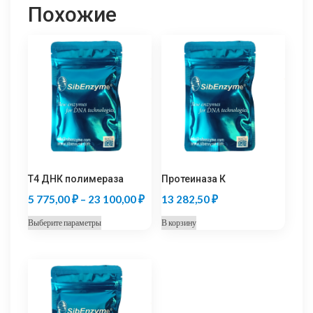
Похожие
T4 ДНК полимераза
Протеиназа К
Диапазон
5 775,00
₽
–
23 100,00
₽
13 282,50
₽
цен:
Этот
Выберите параметры
В корзину
5
товар
775,00 ₽
имеет
несколько
–
вариаций.
23
Опции
100,00 ₽