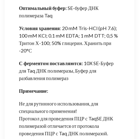
Оптимальный буфер:
SE-буфер ДНК
полимераза Taq
Условия хранения
: 20 mM Tris-HCl (pH 7.6);
100 mM KCl; 0.1 mM EDTA; 1 mM DTT; 0,5 %
Тритон Х-100; 50% глицерин. Хранить при
-20°С
С ферментом поставляются:
10X SE-Буфер
для Taq ДНК полимеразы, Буфер для
разбавления полимераз
Примечание:
Не для рутинного использования, для
специального применения!
Протокол для проведения ПЦР с TaqSE ДНК
полимеразой отличается от протокола
проведения ПЦР с Taq ДНК полимеразой.