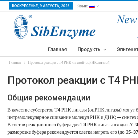
ВОСКРЕСЕНЬЕ, 9 АВГУСТА, 2026
Язык:
Главная
Продукты
Эпигене
Главная
Протокол реакции с Т4 РНК лигазой (оцРНК лигазой)
Протокол реакции с Т4 РН
Общие рекомендации
В качестве субстратов Т4 РНК лигазы (оцРНК лигазы) могут
интрамолекулярное сшивание молекул РНК и ДНК; — синтез 
В состав реакционного буфера для Т4 РНК лигазы входит АТФ
разморозке буфера рекомендуется слегка нагреть его (до 35-3