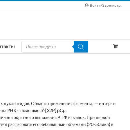
Войти/зарегистр.
Поиск
нтакты
Товаров
х нуклеотидов. Область применения фермента: — интер- и
нца РНК с помощью 5’-[32P] pCp.
ние многократного выпадения АТФ в осадок. При первой
 Затем расфасовать его небольшими объемами (20-50 мкл) в