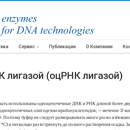
тика
Сервис
Публикации
О Компании
Ко
К лигазой (оцРНК лигазой)
 быть использованы одноцепочечные ДНК и РНК длиной более дву
одноцепочечных олигодезоксирибонуклеотидов; — мечение 3’-ко
. Поэтому буфер не следует размораживать много раз во избежа
7 °С) и несколько раз встряхнуть до полного растворения осадка.