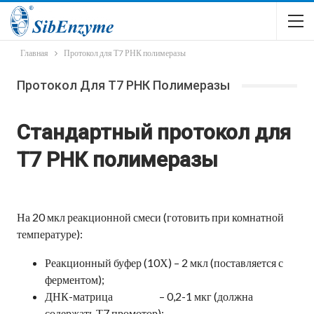
Главная
Протокол для Т7 РНК полимеразы
Протокол Для Т7 РНК Полимеразы
Стандартный протокол для
Т7 РНК полимеразы
На 20 мкл реакционной смеси (готовить при комнатной
температуре):
Реакционный буфер (10Х) – 2 мкл (поставляется с
ферментом);
ДНК-матрица – 0,2-1 мкг (должна
содержать Т7 промотор);