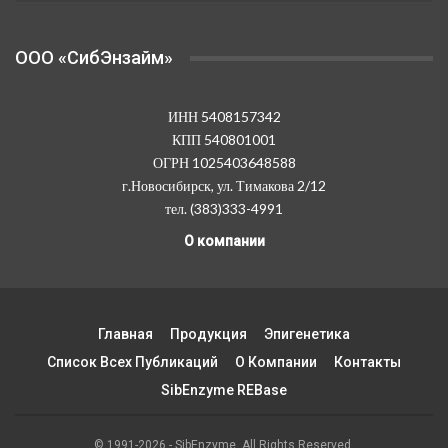
OOO «СибЭнзайм»
ИНН 5408157342
КПП 540801001
ОГРН 1025403648588
г.Новосибирск, ул. Тимакова 2/12
тел. (383)333-4991
О компании
Главная
Продукция
Эпигенетика
Список Всех Публикаций
О Компании
Контакты
SibEnzyme REBase
© 1991-2026 - SibEnzyme. All Rights Reserved.