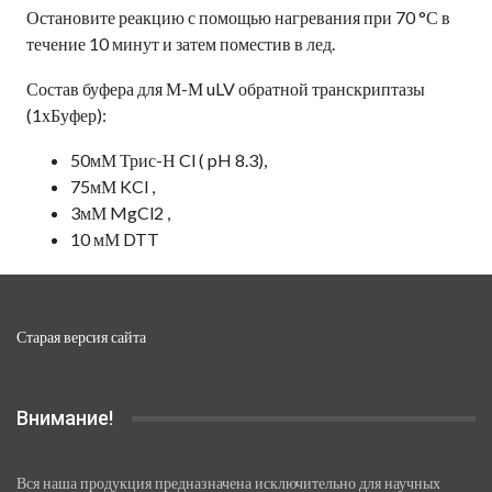
Остановите реакцию с помощью нагревания при 70 °С в
течение 10 минут и затем поместив в лед.
Состав буфера для М-М uLV обратной транскриптазы
(1хБуфер):
50мМ Трис-Н Cl ( pH 8.3),
75мМ KCl ,
3мМ MgCl2 ,
10 мМ DTT
Старая версия сайта
Внимание!
Вся наша продукция предназначена исключительно для научных