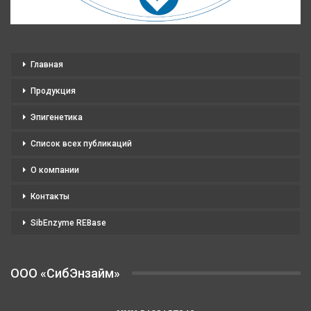
Главная
Продукция
Эпигенетика
Список всех публикаций
О компании
Контакты
SibEnzyme REBase
OOO «СибЭнзайм»