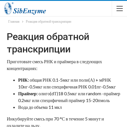
Главная
Реакция обратной транскрипции
Реакция обратной
транскрипции
Приготовьте смесь РНК и праймера в следующих
концентрациях:
РНК:
общая РНК 0.1-5мкг или поли(А) + мРНК
10нг-0.5мкг или специфичная РНК 0.01пг-0.5мкг
Праймер:
олиго(dТ)18 0.5мкг или random -праймер
0.2мкг или специфичный праймер 15-20пмоль
Вода до объема 11 мкл
Инкубируйте смесь при 70 °С в течение 5 минут и
охладите на льду.