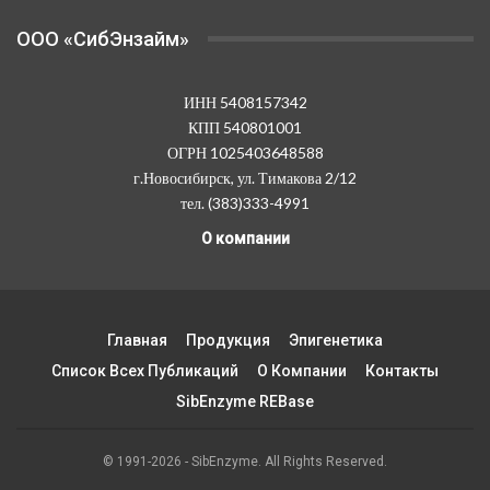
OOO «СибЭнзайм»
ИНН 5408157342
КПП 540801001
ОГРН 1025403648588
г.Новосибирск, ул. Тимакова 2/12
тел. (383)333-4991
О компании
Главная
Продукция
Эпигенетика
Список Всех Публикаций
О Компании
Контакты
SibEnzyme REBase
© 1991-2026 - SibEnzyme. All Rights Reserved.