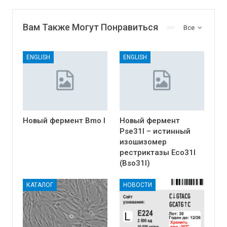
Вам Также Могут Понравиться
Все
ENGLISH
ENGLISH
Новый фермент Bmo I
Новый фермент
Pse31I – истинный
изошизомер
рестриктазы Eco31I
(Bso31I)
КАТАЛОГ
НОВОСТИ