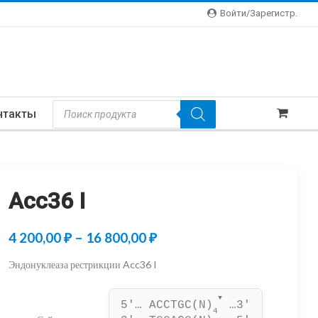
Войти/зарегистр.
Поиск
нтакты
Товаров
Acc36 I
Диапазон
4 200,00
₽
–
16 800,00
₽
цен:
Эндонуклеаза рестрикции Acc36 I
4
▼
200,00 ₽
5'… ACCTGC(N)
 …3'
4