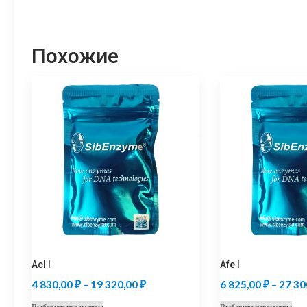
Похожие
Acl I
Afe I
Диапазон
4 830,00
₽
–
19 320,00
₽
6 825,00
₽
–
27 30
цен:
Этот
Это