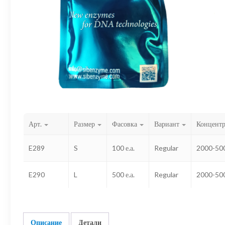
Арт.
Размер
Фасовка
Вариант
Концент
E289
S
100 е.а.
Regular
2000-500
E290
L
500 е.а.
Regular
2000-500
Описание
Детали