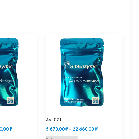
AsuC2 I
Диапазон
Диапазон
0,00
₽
5 670,00
₽
–
22 680,00
₽
цен:
цен:
т
Этот