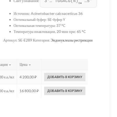
Сайт узнавания
:
3'… TGGACG(N)
 …5'
–
8
▲
16
Источник
:
Acinetobacter calcoaceticus 36
Оптимальный буфер
:
SE-буфер Y
800,00 ₽
Оптимальная температура
:
37 °C
Температура инактивации, 20 мин при
:
65 °C
Артикул:
SE-E289
Категория:
Эндонуклеазы рестрикции
рация
Цена
0 е.а./мл
4 200,00
₽
ДОБАВИТЬ В КОРЗИНУ
0 е.а./мл
16 800,00
₽
ДОБАВИТЬ В КОРЗИНУ