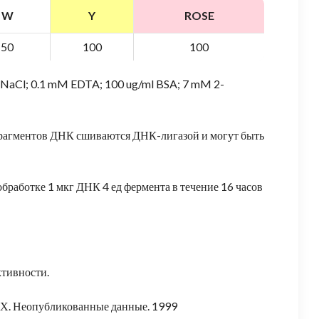
W
Y
ROSE
50
100
100
 NaCl; 0.1 mM EDTA; 100 ug/ml BSA; 7 mM 2-
рагментов ДНК сшиваются ДНК-лигазой и могут быть
бработке 1 мкг ДНК 4 ед фермента в течение 16 часов
ктивности.
 С.Х. Неопубликованные данные. 1999