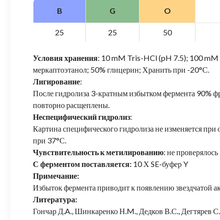
B
G
O
25
25
50
Условия хранения
: 10 mM Tris-HCl (pH 7.5); 100 mM
меркаптоэтанол; 50% глицерин; Хранить при -20°С.
Лигирование
:
После гидролиза 3-кратным избытком фермента 90% ф
повторно расщеплены.
Неспецифический гидролиз
:
Картина специфического гидролиза не изменяется при о
при 37°С.
Чувствительность к метилированию
: не проверялось
С ферментом поставляется:
10 Х SE-буфер Y
Примечание:
Избыток фермента приводит к появлению звездчатой а
Литература:
Гончар Д.A., Шинкаренко Н.M., Дедков В.С., Дегтярев