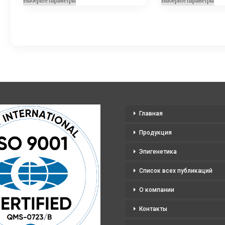
Выберите параметры
Выберите параметры
4
товар
тов
830,00 ₽
имеет
име
несколько
нес
–
вариаций.
вар
19
Опции
Оп
320,00 ₽
можно
мо
выбрать
выб
на
на
странице
стр
Главная
товара.
тов
Продукция
Эпигенетика
Список всех публикаций
О компании
Контакты