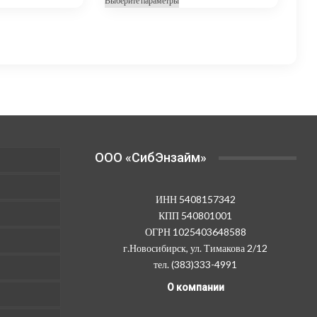
Выберите параметры
6
5
ар
товар
825,00 ₽
670,00 ₽
ет
имеет
колько
несколько
–
–
иаций.
вариаций.
27
22
ции
Опции
300,00 ₽
680,00 ₽
жно
можно
рать
выбрать
на
анице
странице
OOO «СибЭнзайм»
ара.
товара.
ИНН 5408157342
КПП 540801001
ОГРН 1025403648588
г.Новосибирск, ул. Тимакова 2/12
тел. (383)333-4991
О компании