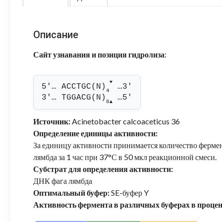
Описание
Сайт узнавания и позиция гидролиза
:
▼
5'… ACCTGC(N)
 …3'
4
3'… TGGACG(N)
 …5'
8
▲
Источник:
Acinetobacter calcoaceticus 36
Определение единицы активности:
За единицу активности принимается количество фермен
лямбда за 1 час при 37°С в 50 мкл реакционной смеси.
Субстрат для определения активности:
ДНК фага лямбда
Оптимальный буфер:
SE-буфер Y
Активность фермента в различных буферах в проце