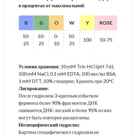
в процентах от максимальной
:
B
G
O
W
Y
ROSE
10-
10-
0-
10-
100
50-75
25
25
10
25
Условия хранения
: 10 mM Tris-HCl (pH 7.6),
100 mM NaCl, 0.1 mM EDTA, 100 мкг/мл BSA,
1 mM DTT, 50% глицерин; Хранить при 20°С
Лигирование
:
После гидролиза 3-кратным избытком
фермента более 90% фрагментов ДНК
сшиваются ДНК-лигазой и более 95% из них
могут быть повторно расщеплены.
Неспецифический гидролиз
:
Картина специфического гидролиза не