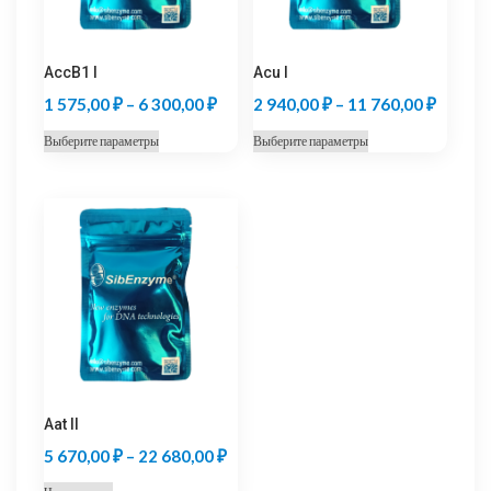
AccB1 I
Acu I
Диапазон
Диапаз
1 575,00
₽
–
6 300,00
₽
2 940,00
₽
–
11 760,00
₽
цен:
цен:
Этот
Этот
Выберите параметры
Выберите параметры
1
2
товар
товар
575,00 ₽
940,00
имеет
имеет
несколько
несколько
–
–
вариаций.
вариаций.
6
11
Опции
Опции
300,00 ₽
760,00
можно
можно
выбрать
выбрать
на
на
странице
странице
товара.
товара.
Aat II
Диапазон
5 670,00
₽
–
22 680,00
₽
цен: