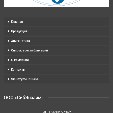
Главная
Продукция
Эпигенетика
Список всех публикаций
О компании
Контакты
SibEnzyme REBase
OOO «СибЭнзайм»
ИНН 5408157342