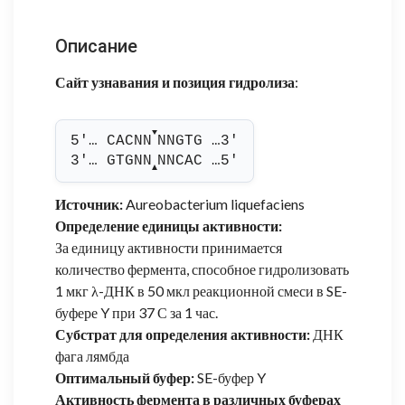
Описание
Сайт узнавания и позиция гидролиза
:
▼
5'… CACNN
NNGTG …3'
3'… GTGNN
NNCAC …5'
▲
Источник:
Aureobacterium liquefaciens
Определение единицы активности:
За единицу активности принимается
количество фермента, способное гидролизовать
1 мкг λ-ДНК в 50 мкл реакционной смеси в SE-
буфере Y при 37 С за 1 час.
Субстрат для определения активности:
ДНК
фага лямбда
Оптимальный буфер:
SE-буфер Y
Активность фермента в различных буферах