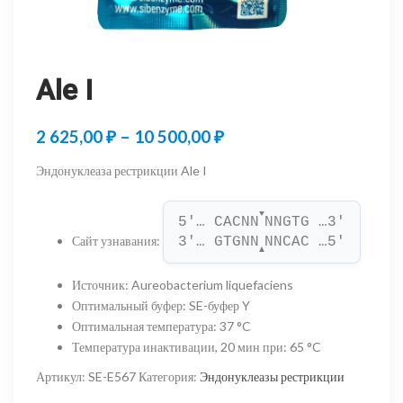
Ale I
Диапазон
2 625,00
₽
–
10 500,00
₽
цен:
Эндонуклеаза рестрикции Ale I
2
▼
625,00 ₽
5'… CACNN
NNGTG …3'
Сайт узнавания
:
3'… GTGNN
NNCAC …5'
–
▲
10
Источник
:
Aureobacterium liquefaciens
Оптимальный буфер
:
SE-буфер Y
500,00 ₽
Оптимальная температура
:
37 °C
Температура инактивации, 20 мин при
:
65 °C
Артикул:
SE-E567
Категория:
Эндонуклеазы рестрикции