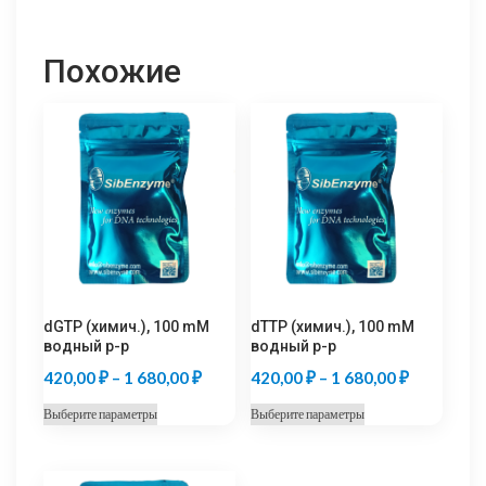
Похожие
dGTP (химич.), 100 mM
dTTP (химич.), 100 mM
водный р-р
водный р-р
Диапазон
Диапазон
420,00
₽
–
1 680,00
₽
420,00
₽
–
1 680,00
₽
цен:
цен:
Этот
Этот
Выберите параметры
Выберите параметры
420,00 ₽
420,00 ₽
товар
товар
–
–
имеет
имеет