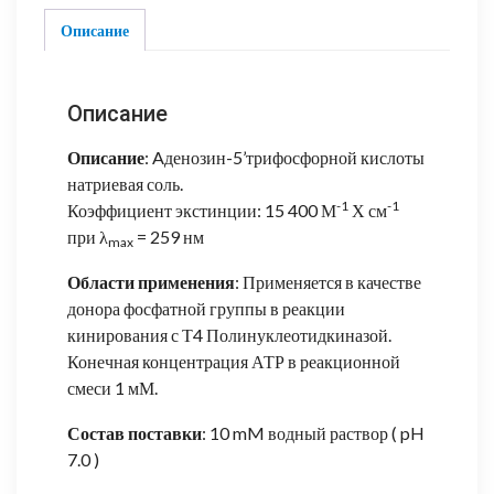
Описание
Описание
Описание
: Aденозин-5’трифосфорной кислоты
натриевая соль.
-1
-1
Коэффициент экстинции: 15 400 М
Х см
при λ
= 259 нм
max
Области применения
: Применяется в качестве
донора фосфатной группы в реакции
кинирования с Т4 Полинуклеотидкиназой.
Конечная концентрация АТР в реакционной
смеси 1 мМ.
Состав поставки
: 10 mM водный раствор ( pH
7.0 )