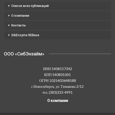
Список всех публикаций
О компании
Контакты
SibEnzyme REBase
OOO «СибЭнзайм»
ИНН 5408157342
КПП 540801001
ОГРН 1025403648588
г.Новосибирск, ул. Тимакова 2/12
тел. (383)333-4991
О компании