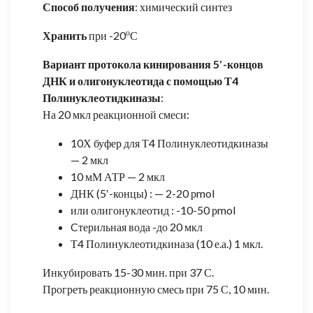
Способ получения
: химический синтез
о
Хранить
при -20
С
Вариант протокола кинирования 5′-концов
ДНК и олигонуклеотида с помощью Т4
Полинуклеoтидкиназы
:
На 20 мкл реакционной смеси:
10Х буфер для Т4 Полинуклеотидкиназы
— 2 мкл
10 мМ АТР — 2 мкл
ДНК (5′-концы) : — 2-20 рmol
или олигонуклеотид : -10-50 рmol
Cтерильная вода -до 20 мкл
Т4 Полинуклеотидкиназа (10 е.а.) 1 мкл.
Инкубировать 15-30 мин. при 37 С.
Прогреть реакционную смесь при 75 С, 10 мин.