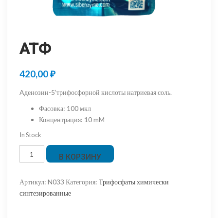
АТФ
420,00
₽
Aденозин-5’трифосфорной кислоты натриевая соль.
Фасовка
:
100 мкл
Концентрация
:
10 mM
In Stock
Количество
В КОРЗИНУ
товара
АТФ
Артикул:
N033
Категория:
Трифосфаты химически
синтезированные