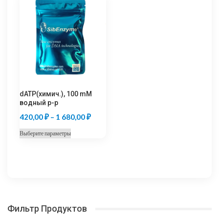
несколько
несколько
1
1
вариаций.
вариаций.
680,00 ₽
680,00 ₽
Опции
Опции
можно
можно
выбрать
выбрать
на
на
странице
странице
товара.
товара.
dATP(химич.), 100 mM
водный р-р
Диапазон
420,00
₽
–
1 680,00
₽
цен:
Этот
Выберите параметры
420,00 ₽
товар
–
имеет
несколько
1
вариаций.
680,00 ₽
Опции
можно
Фильтр Продуктов
выбрать