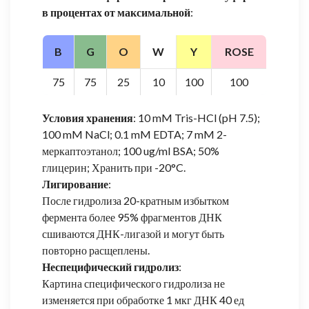
в процентах от максимальной
:
B
G
O
W
Y
ROSE
75
75
25
10
100
100
Условия хранения
: 10 mM Tris-HCl (pH 7.5);
100 mM NaCl; 0.1 mM EDTA; 7 mM 2-
меркаптоэтанол; 100 ug/ml BSA; 50%
глицерин; Хранить при -20°C.
Лигирование
:
После гидролиза 20-кратным избытком
фермента более 95% фрагментов ДНК
сшиваются ДНК-лигазой и могут быть
повторно расщеплены.
Неспецифический гидролиз
:
Картина специфического гидролиза не
изменяется при обработке 1 мкг ДНК 40 ед