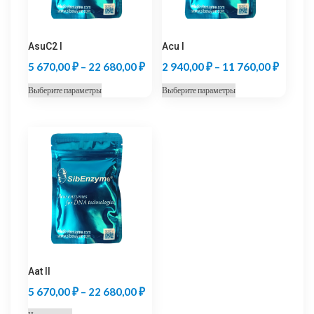
AsuC2 I
Acu I
Диапазон
Диапаз
5 670,00
₽
–
22 680,00
₽
2 940,00
₽
–
11 760,00
₽
цен:
цен:
Этот
Этот
Выберите параметры
Выберите параметры
5
2
товар
товар
670,00 ₽
940,00
имеет
имеет
несколько
несколько
–
–
вариаций.
вариаций.
22
11
Опции
Опции
680,00 ₽
760,00
можно
можно
выбрать
выбрать
на
на
странице
странице
товара.
товара.
Aat II
Диапазон
5 670,00
₽
–
22 680,00
₽
цен: