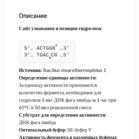
Описание
Сайт узнавания и позиция гидролиза
:
▼
5'… ACTGGN
 …3'
3'… TGAC
CN …5'
▲
Источник:
Bacillus stearothermophilus 1
Определение единицы активности:
За единицу активности принимается
количество фермента, необходимое для
гидролиза 1 мкг ДНК фага лямбда за 1 час при
65°С в 50 мкл реакционной смеси.
Субстрат для определения активности:
ДНК фага лямбда
Оптимальный буфер:
SE-буфер Y
Активность фермента в различных буферах