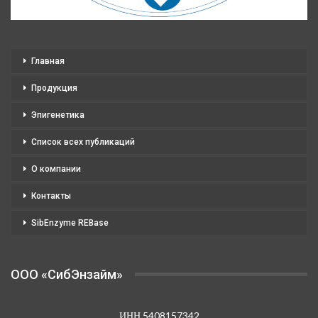
Главная
Продукция
Эпигенетика
Список всех публикаций
О компании
Контакты
SibEnzyme REBase
OOO «СибЭнзайм»
ИНН 5408157342