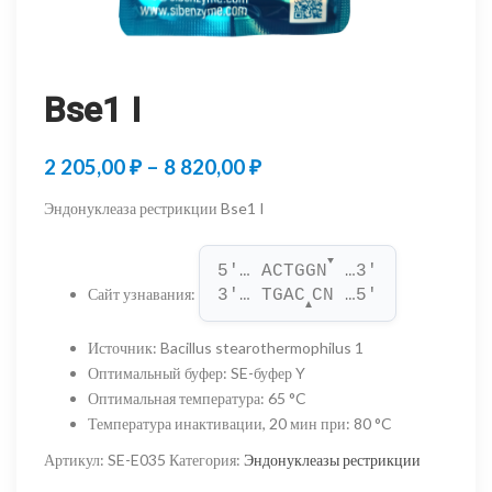
Bse1 I
Диапазон
2 205,00
₽
–
8 820,00
₽
цен:
Эндонуклеаза рестрикции Bse1 I
2
▼
205,00 ₽
5'… ACTGGN
 …3'
Сайт узнавания
:
3'… TGAC
CN …5'
–
▲
8
Источник
:
Bacillus stearothermophilus 1
Оптимальный буфер
:
SE-буфер Y
820,00 ₽
Оптимальная температура
:
65 °C
Температура инактивации, 20 мин при
:
80 °C
Артикул:
SE-E035
Категория:
Эндонуклеазы рестрикции