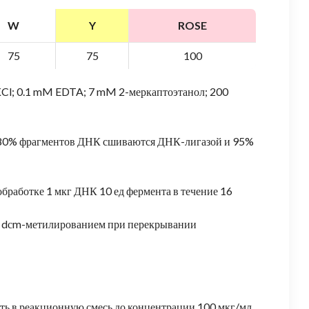
W
Y
ROSE
75
75
100
KCl; 0.1 mM EDTA; 7 mM 2-меркаптоэтанол; 200
о 80% фрагментов ДНК сшиваются ДНК-лигазой и 95%
обработке 1 мкг ДНК 10 ед фермента в течение 16
ся dсm-метилированием при перекрывании
ть в реакционную смесь до концентрации 100 мкг/мл.