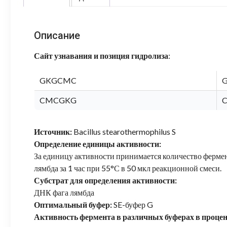
Описание
Сайт узнавания и позиция гидролиза
:
GKGCMC
CMCGKG
Источник:
Bacillus stearothermophilus S
Определение единицы активности:
За единицу активности принимается количество фермен
лямбда за 1 час при 55°С в 50 мкл реакционной смеси.
Субстрат для определения активности:
ДНК фага лямбда
Оптимальный буфер:
SE-буфер G
Активность фермента в различных буферах в проце