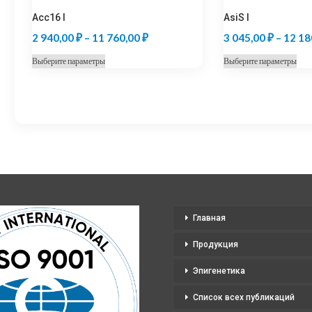
Acc16 I
AsiS I
Диапазон
2 940,00
₽
–
11 760,00
₽
3 045,00
₽
–
12 18
цен:
Этот
Это
Выберите параметры
Выберите параметры
2
товар
тов
940,00 ₽
имеет
име
несколько
нес
–
вариаций.
вар
11
Опции
Оп
760,00 ₽
можно
мо
выбрать
выб
на
на
странице
стр
Главная
товара.
тов
Продукция
Эпигенетика
Список всех публикаций