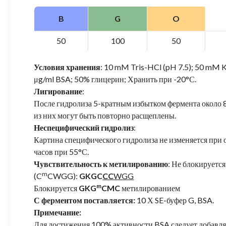
B
G
O
50
100
50
Условия хранения
: 10 mM Tris-HCl (pH 7.5); 50 mM 
μg/ml BSA; 50% глицерин; Хранить при -20°С.
Лигирование
:
После гидролиза 5-кратным избытком фермента окол
из них могут быть повторно расщеплены.
Неспецифический гидролиз
:
Картина специфического гидролиза не изменяется при 
часов при 55°С.
Чувствительность к метилированию
: Не блокирует
m
(C
CWGG):
GKGC
CC
WGG
m
Блокируется
GKG
CMC
метилированием
С ферментом поставляется:
10 Х SE-буфер G, BSA.
Примечание:
Для достижения 100% активности BSA следует добавля