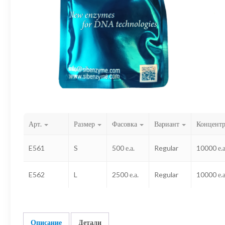
Арт.
Размер
Фасовка
Вариант
Концент
E561
S
500 е.а.
Regular
10000 е.а
E562
L
2500 е.а.
Regular
10000 е.а
Описание
Детали