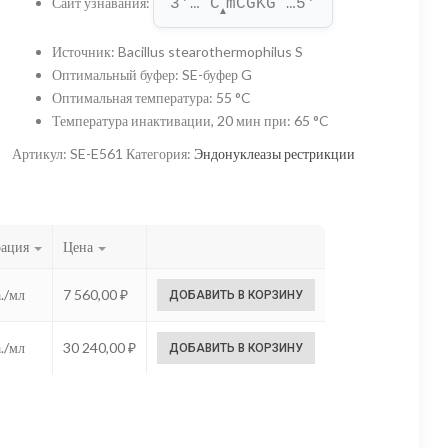
Сайт узнавания
:
3'… C
mCGKG …5'
–
▲
30
Источник
:
Bacillus stearothermophilus S
Оптимальный буфер
:
SE-буфер G
240,00 ₽
Оптимальная температура
:
55 °C
Температура инактивации, 20 мин при
:
65 °C
Артикул:
SE-E561
Категория:
Эндонуклеазы рестрикции
рация
Цена
./мл
7 560,00
₽
ДОБАВИТЬ В КОРЗИНУ
./мл
30 240,00
₽
ДОБАВИТЬ В КОРЗИНУ