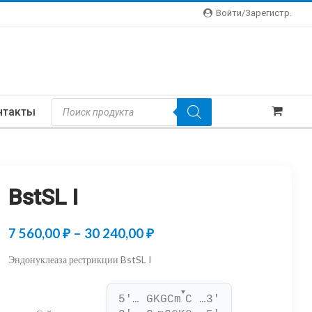
Войти/зарегистр.
Поиск
нтакты
Товаров
BstSL I
Диапазон
7 560,00
₽
–
30 240,00
₽
цен:
Эндонуклеаза рестрикции BstSL I
7
▼
560,00 ₽
5'… GKGCm
C …3'