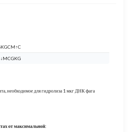
GKGCM↑C
C↓MCGKG
та, необходимое для гидролиза 1 мкг ДНК фага
нтах от максимальной
: