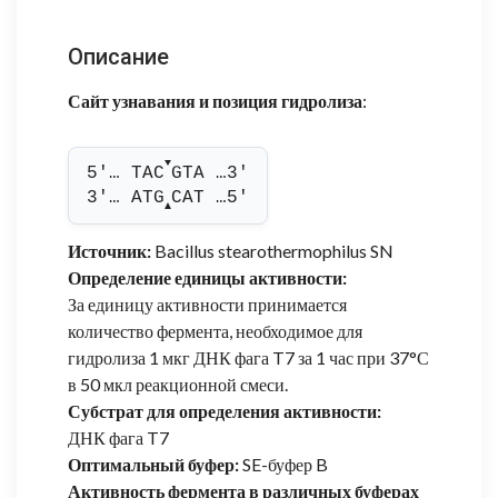
Описание
Сайт узнавания и позиция гидролиза
:
▼
5'… TAC
GTA …3'
3'… ATG
CAT …5'
▲
Источник:
Bacillus stearothermophilus SN
Определение единицы активности:
За единицу активности принимается
количество фермента, необходимое для
гидролиза 1 мкг ДНК фага T7 за 1 час при 37°С
в 50 мкл реакционной смеси.
Субстрат для определения активности:
ДНК фага T7
Оптимальный буфер:
SE-буфер B
Активность фермента в различных буферах