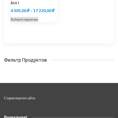
Acs I
Диапазон
4 305,00
₽
–
17 220,00
₽
цен:
Этот
Выберите параметры
4
товар
305,00 ₽
имеет
несколько
–
вариаций.
17
Опции
220,00 ₽
можно
Фильтр Продуктов
выбрать
на
странице
товара.
Старая версия сайта
Внимание!