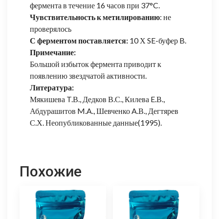
фермента в течение 16 часов при 37°C.
Чувствительность к метилированию
: не
проверялось
С ферментом поставляется:
10 Х SE-буфер B.
Примечание:
Большой избыток фермента приводит к
появлению звездчатой активности.
Литература:
Мякишева T.В., Дедков В.С., Килева E.В.,
Абдурашитов M.A., Шевченко A.В., Дегтярев
С.Х. Неопубликованные данные(1995).
Похожие