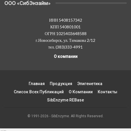
OOO «СибЭнзайм»
ИНН 5408157342
КПП 540801001
ОГРН 1025403648588
г.Новосибирск, ул. Тимакова 2/12
тел. (383)333-4991
О компании
Главная
Продукция
Эпигенетика
Список Всех Публикаций
О Компании
Контакты
SibEnzyme REBase
© 1991-2026 - SibEnzyme. All Rights Reserved.