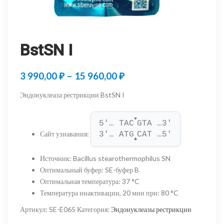
BstSN I
Диапазон
3 990,00
₽
–
15 960,00
₽
цен:
Эндонуклеаза рестрикции BstSN I
3
▼
990,00 ₽
5'… TAC
GTA …3'
Сайт узнавания
:
3'… ATG
CAT …5'
–
▲
15
Источник
:
Bacillus stearothermophilus SN
Оптимальный буфер
:
SE-буфер B
960,00 ₽
Оптимальная температура
:
37 °C
Температура инактивации, 20 мин при
:
80 °C
Артикул:
SE-E065
Категория:
Эндонуклеазы рестрикции