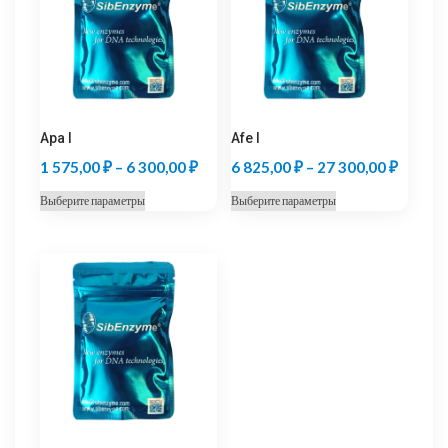
Apa I
Afe I
Диапазон
Диапаз
1 575,00
₽
–
6 300,00
₽
6 825,00
₽
–
27 300,00
₽
цен:
цен:
Этот
Этот
Выберите параметры
Выберите параметры
1
6
товар
товар
575,00 ₽
825,00
имеет
имеет
несколько
несколько
–
–
вариаций.
вариаций.
6
27
Опции
Опции
300,00 ₽
300,00
можно
можно
выбрать
выбрать
на
на
странице
странице
товара.
товара.