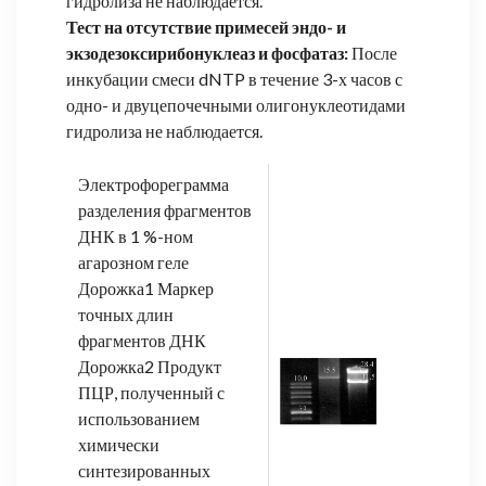
гидролиза не наблюдается.
Тест на отсутствие примесей эндо- и
экзодезоксирибонуклеаз и фосфатаз:
После
инкубации смеси dNTP в течение 3-х часов с
одно- и двуцепочечными олигонуклеотидами
гидролиза не наблюдается.
Электрофореграмма
разделения фрагментов
ДНК в 1 %-ном
агарозном геле
Дорожка1 Маркер
точных длин
фрагментов ДНК
Дорожка2 Продукт
ПЦР, полученный с
использованием
химически
синтезированных