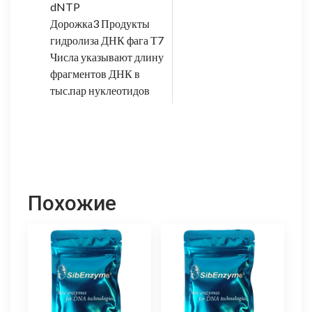
dNTP
Дорожка3 Продукты
гидролиза ДНК фага Т7
Числа указывают длину
фрагментов ДНК в
тыс.пар нуклеотидов
Похожие