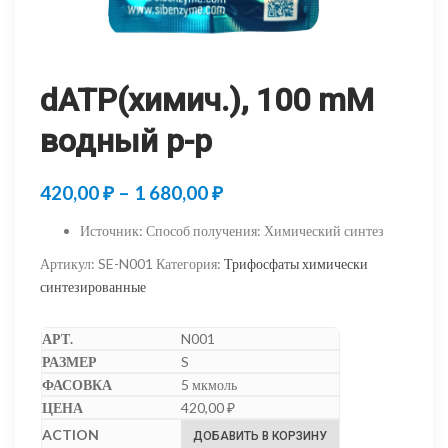
dATP(химич.), 100 mM
водный р-р
Диапазон
420,00
₽
–
1 680,00
₽
цен:
Источник
:
Способ получения: Химический синтез
420,00 ₽
Артикул:
SE-N001
Категория:
Трифосфаты химически
–
синтезированные
1
N001
680,00 ₽
S
5 мкмоль
420,00
₽
ДОБАВИТЬ В КОРЗИНУ