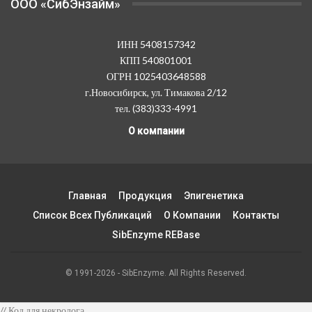
OOO «СибЭнзайм»
ИНН 5408157342
КПП 540801001
ОГРН 1025403648588
г.Новосибирск, ул. Тимакова 2/12
тел. (383)333-4991
О компании
Главная
Продукция
Эпигенетика
Список Всех Публикаций
О Компании
Контакты
SibEnzyme REBase
© 1991-2026 - SibEnzyme. All Rights Reserved.
// Код для некролога