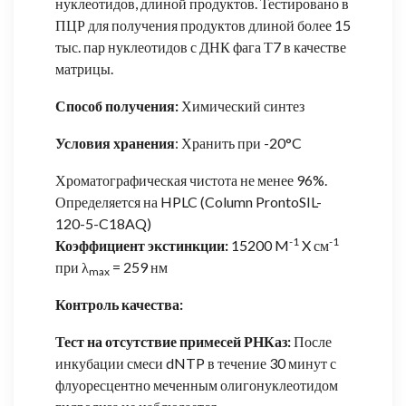
нуклеотидов, длиной продуктов. Тестировано в
ПЦР для получения продуктов длиной более 15
тыс. пар нуклеотидов с ДНК фага Т7 в качестве
матрицы.
Способ получения:
Химический синтез
Условия хранения
: Хранить при -20°C
Хроматографическая чистота не менее 96%.
Определяется на HPLC (Column ProntoSIL-
120-5-C18AQ)
-1
-1
Коэффициент экстинкции:
15200 M
X см
при λ
= 259 нм
max
Контроль качества:
Тест на отсутствие примесей РНКаз:
После
инкубации смеси dNTP в течение 30 минут с
флуоресцентно меченным олигонуклеотидом