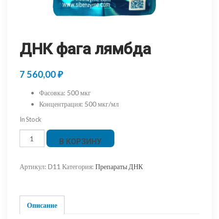
ДНК фага лямбда
7 560,00
₽
Фасовка
:
500 мкг
Концентрация
:
500 мкг/мл
In Stock
Количество
В КОРЗИНУ
товара
ДНК
Артикул:
D11
Категория:
Препараты ДНК
фага
лямбда
Описание