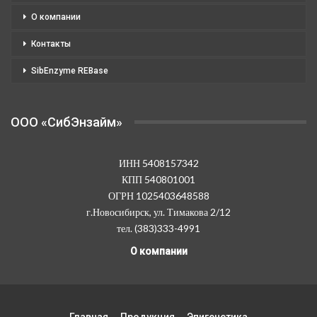
О компании
Контакты
SibEnzyme REBase
OOO «СибЭнзайм»
ИНН 5408157342
КПП 540801001
ОГРН 1025403648588
г.Новосибирск, ул. Тимакова 2/12
тел. (383)333-4991
О компании