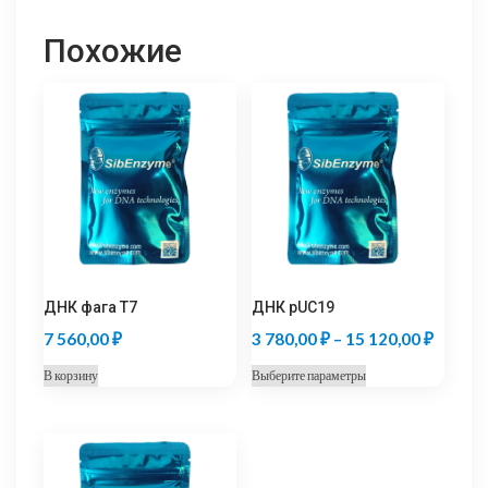
Похожие
ДНК фага T7
ДНК pUC19
Диапаз
7 560,00
₽
3 780,00
₽
–
15 120,00
₽
цен:
Этот
В корзину
Выберите параметры
3
товар
780,00
имеет
несколько
–
вариаций.
15