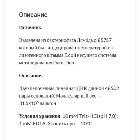
Описание
Источник:
Выделена из бактериофага Лямбда cI857S7
который был индуцирован температурой из
лизогенного штамма E.coli несущего системы
метилирования Dam, Dcm
Описание:
Двухцепочечная линейная ДНК длиной 48502
пары оснований. Молекулярный вес —
6
31.5х10
дальтон
Условия хранения
: 10 mM Tris-HCl (pH 7.8);
1 mM EDTA. Хранить при — 20°С.