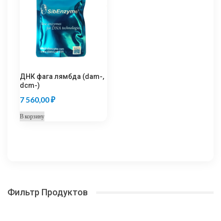
Опции
120,00
можно
выбрать
на
странице
товара.
ДНК фага лямбда (dam-,
dcm-)
7 560,00
₽
В корзину
Фильтр Продуктов