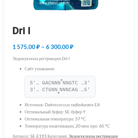
Dri I
Диапазон
1 575,00
₽
–
6 300,00
₽
цен:
Эндонуклеаза рестрикции Dri I
1
Сайт узнавания
:
575,00 ₽
▼
5'… GACNNN
NNGTC …3'
–
3'… CTGNN
NNNCAG …5'
▲
6
Источник
:
Deinococcus radiodurans EA
300,00 ₽
Оптимальный буфер
:
SE-буфер Y
Оптимальная температура
:
37 °C
Температура инактивации, 20 мин при
:
65 °C
Артикул:
SE-E193
Категория:
Эндонуклеазы рестрикции