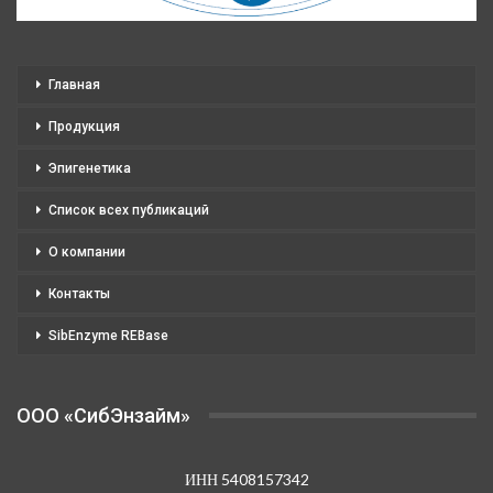
Главная
Продукция
Эпигенетика
Список всех публикаций
О компании
Контакты
SibEnzyme REBase
OOO «СибЭнзайм»
ИНН 5408157342