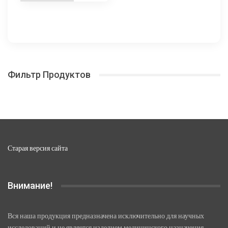
4
товар
830,00 ₽
имеет
несколько
–
вариаций.
19
Опции
320,00 ₽
можно
Фильтр Продуктов
выбрать
на
странице
товара.
Старая версия сайта
Внимание!
Вся наша продукция предназначена исключительно для научных
исследований и не является изделием медицинского назначения