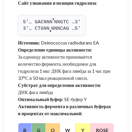
Сайт узнавания и позиция гидролиза
:
▼
5'… GACNNN
NNGTC …3'
3'… CTGNN
NNNCAG …5'
▲
Источник:
Deinococcus radiodurans EA
Определение единицы активности:
За единицу активности принимается
количество фермента, необходимое для
гидролиза 1 мкг ДНК фага лямбда за 1 час при
37°С в 50 мкл реакционной смеси.
Субстрат для определения активности:
ДНК фага лямбда
Оптимальный буфер:
SE-буфер Y
Активность фермента в различных буферах
в процентах от максимальной
:
B
G
O
W
Y
ROSE