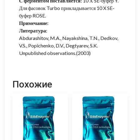
С ферментом поставляется:
10 Х SE-буфер Y.
Для фасовок Turbo прикладывается 10 X SE-
буфер ROSE.
Примечание:
Литература:
Abdurashitov, M.A., Nayakshina, T.N., Dedkov,
V.S., Popichenko, D.V., Degtyarev, S.K.
Unpublished observations.(2003)
Похожие