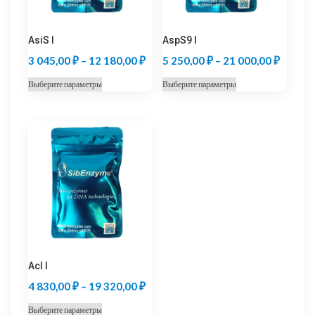
AsiS I
AspS9 I
Диапазон
Диапаз
3 045,00
₽
–
12 180,00
₽
5 250,00
₽
–
21 000,00
₽
цен:
цен:
Этот
Этот
Выберите параметры
Выберите параметры
3
5
товар
товар
045,00 ₽
250,00
имеет
имеет
несколько
несколько
–
–
вариаций.
вариаций.
12
21
Опции
Опции
180,00 ₽
000,00
можно
можно
выбрать
выбрать
на
на
странице
странице
товара.
товара.
Acl I
Диапазон
4 830,00
₽
–
19 320,00
₽
цен:
Этот
Выберите параметры