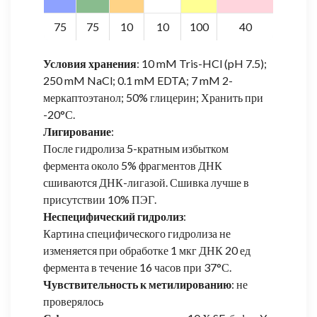
75
75
10
10
100
40
Условия хранения
: 10 mM Tris-HCl (pH 7.5);
250 mM NaCl; 0.1 mM EDTA; 7 mM 2-
меркаптоэтанол; 50% глицерин; Хранить при
-20°С.
Лигирование
:
После гидролиза 5-кратным избытком
фермента около 5% фрагментов ДНК
сшиваются ДНК-лигазой. Сшивка лучше в
присутствии 10% ПЭГ.
Неспецифический гидролиз
:
Картина специфического гидролиза не
изменяется при обработке 1 мкг ДНК 20 ед
фермента в течение 16 часов при 37°С.
Чувствительность к метилированию
: не
проверялось