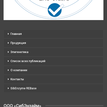
Главная
Продукция
Эпигенетика
Список всех публикаций
О компании
Контакты
SibEnzyme REBase
OOO «СибЭнзайм»