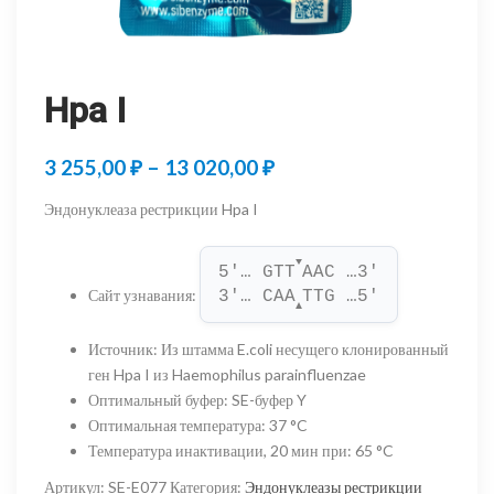
Hpa I
Диапазон
3 255,00
₽
–
13 020,00
₽
цен:
Эндонуклеаза рестрикции Hpa I
3
▼
255,00 ₽
5'… GTT
AAC …3'
Сайт узнавания
:
3'… CAA
TTG …5'
–
▲
13
Источник
:
Из штамма E.coli несущего клонированный
ген Hpa I из Haemophilus parainfluenzae
020,00 ₽
Оптимальный буфер
:
SE-буфер Y
Оптимальная температура
:
37 °C
Температура инактивации, 20 мин при
:
65 °C
Артикул:
SE-E077
Категория:
Эндонуклеазы рестрикции