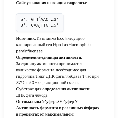
Сайт узнавания и позиция гидролиза
:
▼
5'… GTT
AAC …3'
3'… CAA
TTG …5'
▲
Источник:
Из штамма E.coli несущего
клонированный ген Hpa I из Haemophilus
parainfluenzae
Определение единицы активности:
За единицу активности принимается
количество фермента, необходимое для
гидролиза 1 мкг ДНК фага лямбда за 1 час при
37°С в 50 мкл реакционной смеси.
Субстрат для определения активности:
ДНК фага лямбда
Оптимальный буфер:
SE-буфер Y
Активность фермента в различных буферах
в процентах от максимальной
: