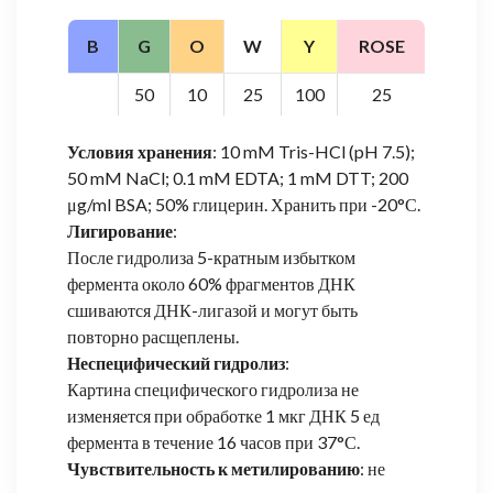
B
G
O
W
Y
ROSE
50
10
25
100
25
Условия хранения
: 10 mM Tris-HCl (pH 7.5);
50 mM NaCl; 0.1 mM EDTA; 1 mM DTT; 200
μg/ml BSA; 50% глицерин. Хранить при -20°С.
Лигирование
:
После гидролиза 5-кратным избытком
фермента около 60% фрагментов ДНК
сшиваются ДНК-лигазой и могут быть
повторно расщеплены.
Неспецифический гидролиз
:
Картина специфического гидролиза не
изменяется при обработке 1 мкг ДНК 5 ед
фермента в течение 16 часов при 37°С.
Чувствительность к метилированию
: не