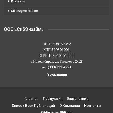
Контакты
SibEnzyme REBase
OOO «СибЭнзайм»
ИНН 5408157342
КПП 540801001
ОГРН 1025403648588
г.Новосибирск, ул. Тимакова 2/12
тел. (383)333-4991
О компании
Главная
Продукция
Эпигенетика
Список Всех Публикаций
О Компании
Контакты
SibEnzyme REBase