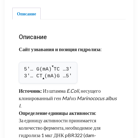
Описание
Описание
Сайт узнавания и позиция гидролиза
:
▼
5'… G(mA)
TC …3'
3'… CT
(mA)G …5'
▲
Источник:
Из штамма
E.Coli
, несущего
клонированный ген
Mal
из
Marinococus albus
I
.
Определение единицы активности:
За единицу активности принимается
количество фермента, необходимое для
гидролиза 1 мкг ДНК pBR322 (dam-