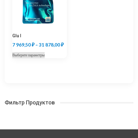
на
выбрать
странице
на
товара.
странице
товара.
Glu I
Диапазон
7 969,50
₽
–
31 878,00
₽
цен:
Этот
Выберите параметры
7
товар
969,50 ₽
имеет
несколько
–
вариаций.
31
Опции
878,00 ₽
можно
Фильтр Продуктов
выбрать
на
странице
товара.