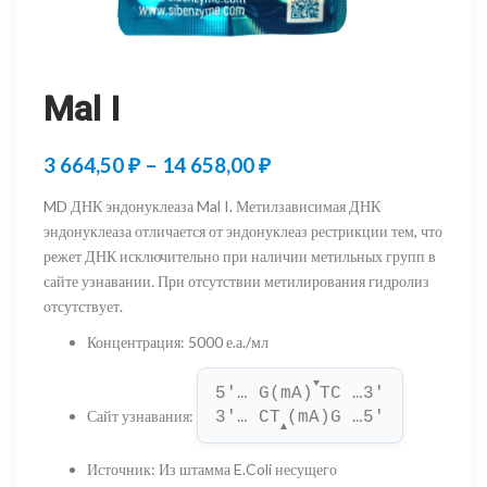
Mal I
Диапазон
3 664,50
₽
–
14 658,00
₽
цен:
MD ДНК эндонуклеаза Mal I. Метилзависимая ДНК
3
эндонуклеаза отличается от эндонуклеаз рестрикции тем, что
режет ДНК исключительно при наличии метильных групп в
664,50 ₽
сайте узнавании. При отсутствии метилирования гидролиз
–
отсутствует.
14
Концентрация
:
5000 е.а./мл
658,00 ₽
▼
5'… G(mA)
TC …3'
Сайт узнавания
:
3'… CT
(mA)G …5'
▲
Источник
:
Из штамма E.Coli несущего