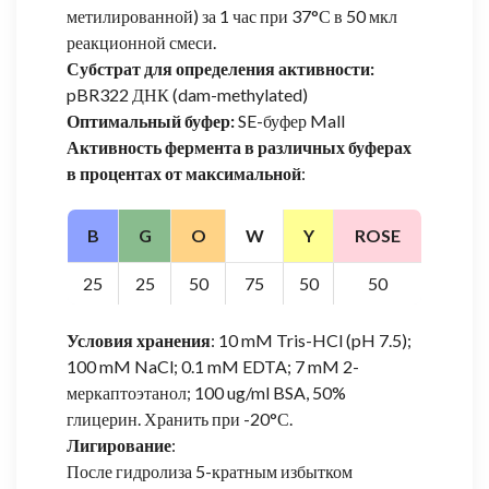
метилированной) за 1 час при 37°С в 50 мкл
реакционной смеси.
Субстрат для определения активности:
pBR322 ДНК (dam-methylated)
Оптимальный буфер:
SE-буфер MalI
Активность фермента в различных буферах
в процентах от максимальной
:
B
G
O
W
Y
ROSE
25
25
50
75
50
50
Условия хранения
: 10 mM Tris-HCl (pH 7.5);
100 mM NaCl; 0.1 mM EDTA; 7 mM 2-
меркаптоэтанол; 100 ug/ml BSA, 50%
глицерин. Хранить при -20°С.
Лигирование
:
После гидролиза 5-кратным избытком