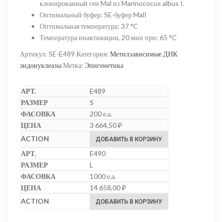
клонированный ген Mal из Marinococus albus I.
Оптимальный буфер
:
SE-буфер MalI
Оптимальная температура
:
37 °C
Температура инактивации, 20 мин при
:
65 °C
Артикул:
SE-E489
Категория:
Метилзависимые ДНК
эндонуклеазы
Метка:
Эпигенетика
E489
S
200 е.а.
3 664,50
₽
ДОБАВИТЬ В КОРЗИНУ
E490
L
1000 е.а.
14 658,00
₽
ДОБАВИТЬ В КОРЗИНУ