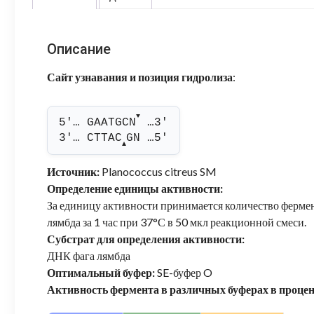
Описание
Сайт узнавания и позиция гидролиза
:
▼
5'… GAATGCN
 …3'
3'… CTTAC
GN …5'
▲
Источник:
Planococcus citreus SM
Определение единицы активности:
За единицу активности принимается количество фермен
лямбда за 1 час при 37°С в 50 мкл реакционной смеси.
Субстрат для определения активности:
ДНК фага лямбда
Оптимальный буфер:
SE-буфер O
Активность фермента в различных буферах в проце