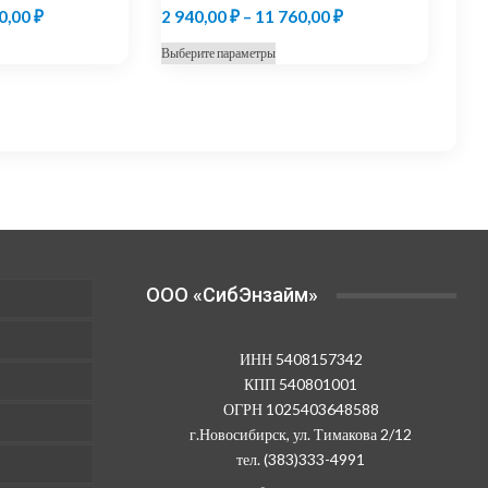
Диапазон
Диапазон
0,00
₽
2 940,00
₽
–
11 760,00
₽
цен:
цен:
т
Этот
Выберите параметры
2
2
ар
товар
940,00 ₽
940,00 ₽
ет
имеет
колько
несколько
–
–
иаций.
вариаций.
11
11
ции
Опции
760,00 ₽
760,00 ₽
жно
можно
рать
выбрать
на
анице
странице
OOO «СибЭнзайм»
ара.
товара.
ИНН 5408157342
КПП 540801001
ОГРН 1025403648588
г.Новосибирск, ул. Тимакова 2/12
тел. (383)333-4991