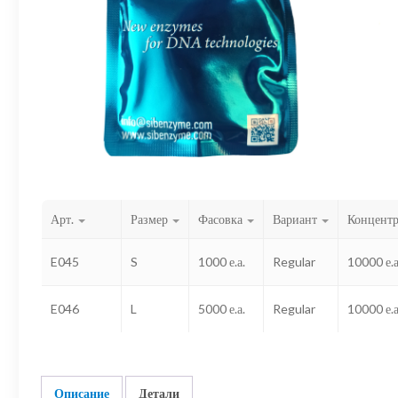
Арт.
Размер
Фасовка
Вариант
Концент
E045
S
1000 е.а.
Regular
10000 е.а
E046
L
5000 е.а.
Regular
10000 е.а
Описание
Детали