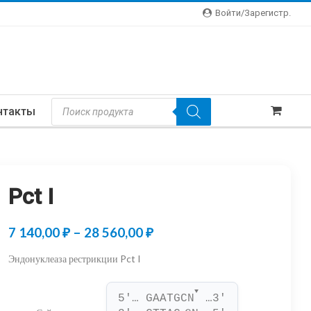
Войти/зарегистр.
Поиск
нтакты
Товаров
Pct I
Диапазон
7 140,00
₽
–
28 560,00
₽
цен:
Эндонуклеаза рестрикции Pct I
7
▼
140,00 ₽
5'… GAATGCN
 …3'