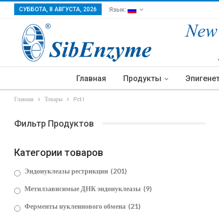
СУББОТА, 8 АВГУСТА, 2026
Язык:
Главная
Продукты
Эпигене
Главная
Товары
Pct I
Фильтр Продуктов
Категории товаров
Эндонуклеазы рестрикции
(201)
Метилзависимые ДНК эндонуклеазы
(9)
Ферменты нуклеинового обмена
(21)