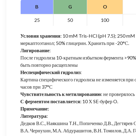
B
G
O
25
50
100
Условия хранения
: 10 mM Tris-HCl (pH 7.5); 250 mM
меркаптоэтанол; 50% глицерин. Хранить при -20°С.
Лигирование
:
После гидролиза 10-кратным избытком фермента >90
быть повторно расщеплены
Неспецифический гидролиз
:
Картина специфического гидролиза не изменяется при 
часов при 37°С
Чувствительность к метилированию
: не проверялось
С ферментом поставляется:
10 Х SE-буфер O.
Примечание:
Литература:
Дедков В.С., Наякшина T.Н., Попиченко Д.В., Дегтярев
В.А. Чернухин, М.А. Абдурашитов, В.Н. Томилов, Д.А. Г