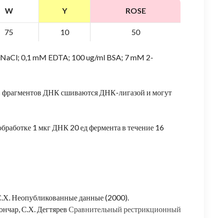
W
Y
ROSE
75
10
50
 NaCl; 0,1 mM EDTA; 100 ug/ml BSA; 7 mM 2-
% фрагментов ДНК сшиваются ДНК-лигазой и могут
обработке 1 мкг ДНК 20 ед фермента в течение 16
 С.Х. Неопубликованные данные (2000).
ончар, С.Х. Дегтярев
Сравнительный рестрикционный