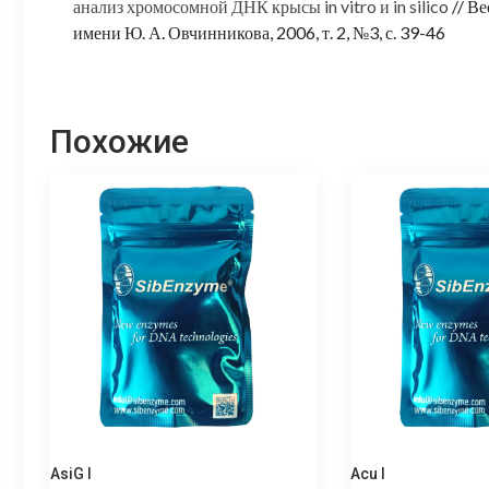
анализ хромосомной ДНК крысы in vitro и in silico
// В
имени Ю. А. Овчинникова, 2006, т. 2, №3, с. 39-46
Похожие
AsiG I
Acu I