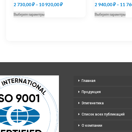
Диапазон
2 730,00
₽
–
10 920,00
₽
2 940,00
₽
–
11 76
цен:
Этот
Это
Выберите параметры
Выберите параметры
2
товар
тов
730,00 ₽
имеет
име
несколько
нес
–
вариаций.
вар
10
Опции
Оп
920,00 ₽
можно
мо
выбрать
выб
на
на
странице
стр
Главная
товара.
тов
Продукция
Эпигенетика
Список всех публикаций
О компании