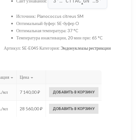
Сайт узнавания
:
3'… CTTAC
GN …5'
–
▲
28
Источник
:
Planococcus citreus SM
Оптимальный буфер
:
SE-буфер O
560,00 ₽
Оптимальная температура
:
37 °C
Температура инактивации, 20 мин при
:
65 °C
Артикул:
SE-E045
Категория:
Эндонуклеазы рестрикции
рация
Цена
./мл
7 140,00
₽
ДОБАВИТЬ В КОРЗИНУ
./мл
28 560,00
₽
ДОБАВИТЬ В КОРЗИНУ