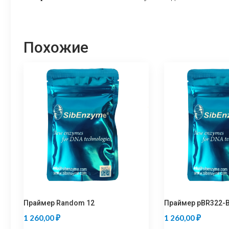
Похожие
Праймер Random 12
Праймер pBR322-
1 260,00
₽
1 260,00
₽