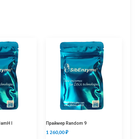
BamH I
Праймер Random 9
1 260,00
₽