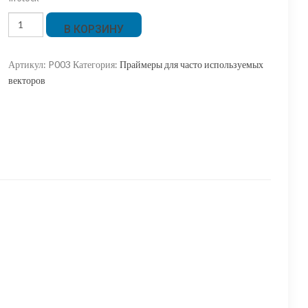
Количество
В КОРЗИНУ
товара
Праймер
Артикул:
P003
Категория:
Праймеры для часто используемых
M13
векторов
(-40
обратный)