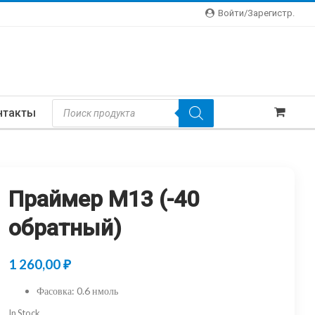
Войти/зарегистр.
Поиск
нтакты
Товаров
Праймер M13 (-40
обратный)
1 260,00
₽
Фасовка
:
0.6 нмоль
In Stock